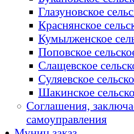
Глазуновское сель
Краснянское сельс
Кумылженское сель
Поповское сельско
Слащевское сельск
Суляевское сельск
Шакинское сельско
Соглашения, заключ
самоуправления
Муниц заказ