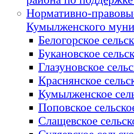
Нормативно-правовые
Кумылженского муни
Белогорское сельс
Букановское сельс
Глазуновское сель
Краснянское сельс
Кумылженское сель
Поповское сельско
Слащевское сельск