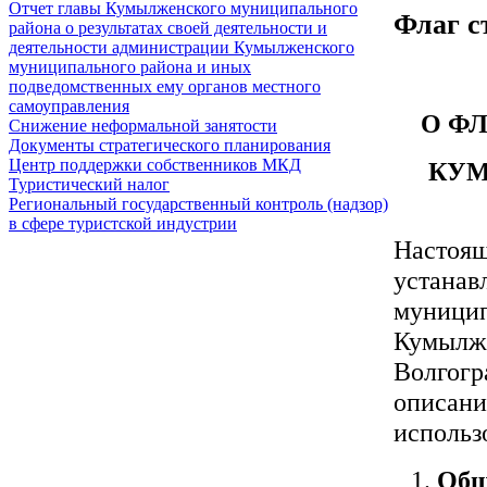
Отчет главы Кумылженского муниципального
Флаг 
района о результатах своей деятельности и
деятельности администрации Кумылженского
муниципального района и иных
подведомственных ему органов местного
самоуправления
О Ф
Снижение неформальной занятости
Документы стратегического планирования
Центр поддержки собственников МКД
КУМ
Туристический налог
Региональный государственный контроль (надзор)
в сфере туристской индустрии
Настоя
устанав
муницип
Кумылже
Волгогр
описани
использ
Общ