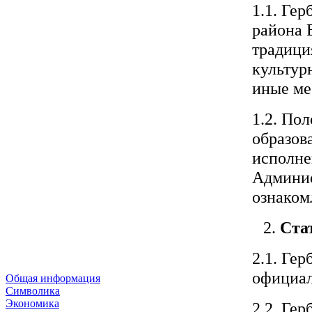
1.1. Ге
района 
традици
культур
иные ме
1.2. По
образов
исполне
Админис
ознаком
Ста
2.1. Ге
официал
Общая информация
Символика
Экономика
2.2. Ге