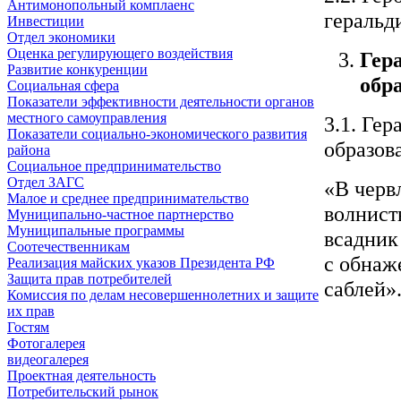
Антимонопольный комплаенс
геральд
Инвестиции
Отдел экономики
Оценка регулирующего воздействия
Гер
Развитие конкуренции
обр
Социальная сфера
Показатели эффективности деятельности органов
местного самоуправления
3.1. Ге
Показатели социально-экономического развития
образов
района
Социальное предпринимательство
Отдел ЗАГС
«В черв
Малое и среднее предпринимательство
волнист
Муниципально-частное партнерство
Муниципальные программы
всадник
Соотечественникам
с обнаж
Реализация майских указов Президента РФ
Защита прав потребителей
саблей»
Комиссия по делам несовершеннолетних и защите
их прав
Гостям
Фотогалерея
видеогалерея
Проектная деятельность
Потребительский рынок