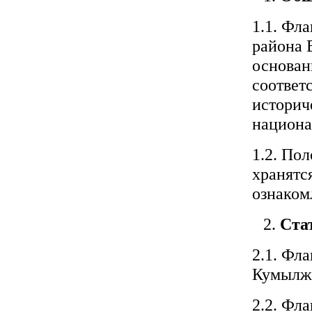
1.1. Фл
района 
основан
соответ
историч
национа
1.2. По
хранятс
ознаком
Ста
2.1. Фл
Кумылже
2.2. Фл