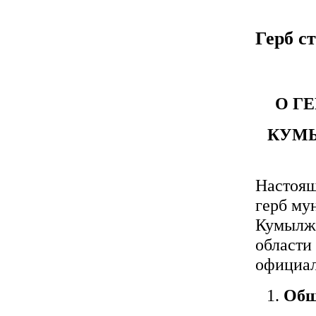
Герб с
О Г
КУМЫ
Настоящ
герб му
Кумылже
области
официал
Общ