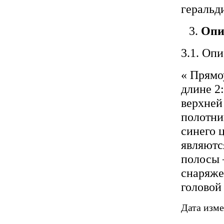
геральд
Опи
3.1. Оп
« Прямо
длине 2
верхней
полотни
синего 
являютс
полосы 
снаряже
головой
Дата изме