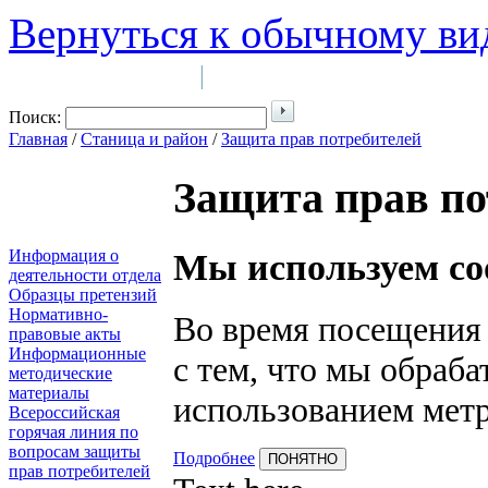
Вернуться к обычному ви
Войти на сайт
Регистрация
|
Поиск:
Главная
/
Станица и район
/
Защита прав потребителей
Защита прав по
Информация о
Мы используем co
деятельности отдела
Образцы претензий
Нормативно-
Во время посещения 
правовые акты
Информационные
с тем, что мы обраб
методические
материалы
использованием мет
Всероссийская
горячая линия по
вопросам защиты
Подробнее
ПОНЯТНО
прав потребителей