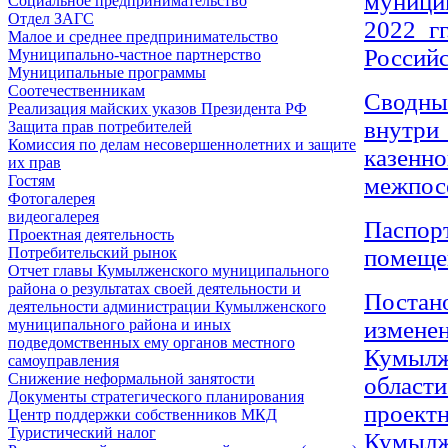
муницип
Социальное предпринимательство
Отдел ЗАГС
2022 гг
Малое и среднее предпринимательство
Россий
Муниципально-частное партнерство
Муниципальные программы
Соотечественникам
Сводны
Реализация майских указов Президента РФ
внутр
Защита прав потребителей
Комиссия по делам несовершеннолетних и защите
казен
их прав
межпос
Гостям
Фотогалерея
видеогалерея
Паспорт
Проектная деятельность
помеще
Потребительский рынок
Отчет главы Кумылженского муниципального
района о результатах своей деятельности и
Постан
деятельности администрации Кумылженского
измен
муниципального района и иных
подведомственных ему органов местного
Кумылж
самоуправления
Снижение неформальной занятости
област
Документы стратегического планирования
проек
Центр поддержки собственников МКД
Туристический налог
Кумылж