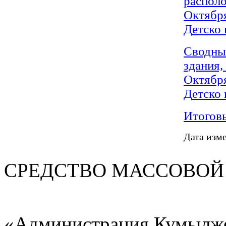
распол
Октябр
Д
етско
Сводн
здания,
Октябр
Д
етско
Итоговы
Дата изме
СРЕДСТВО МАС
«Администрация Кумылже