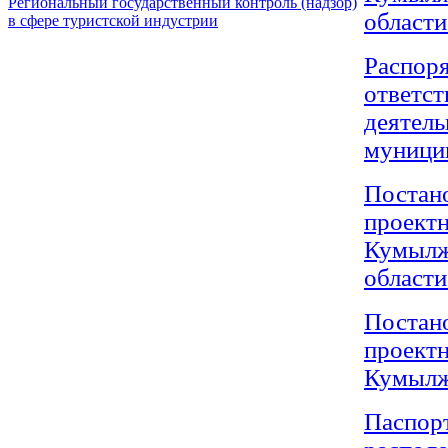
Региональный государственный контроль (надзор)
области
в сфере туристской индустрии
Распор
ответст
деяте
муницип
Постан
проек
Кумылж
области
Постан
проек
Кумылже
Паспор