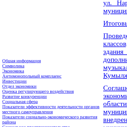
ул. На
муницип
Итогов
Провед
классо
здани
дополн
Общая информация
музыкал
Символика
Экономика
Кумылж
Антимонопольный комплаенс
Инвестиции
Соглаш
Отдел экономики
Оценка регулирующего воздействия
эконом
Развитие конкуренции
Социальная сфера
облас
Показатели эффективности деятельности органов
муници
местного самоуправления
Показатели социально-экономического развития
внедр
района