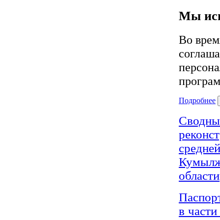
Мы исп
Во врем
соглаша
персона
програм
Подробнее
Сводн
реконс
средней
Кумылж
области
Паспор
в части