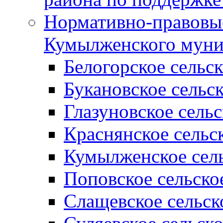
Нормативно-правовые
Кумылженского муни
Белогорское сельс
Букановское сельс
Глазуновское сель
Краснянское сельс
Кумылженское сель
Поповское сельско
Слащевское сельск