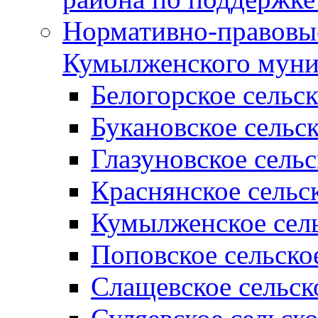
Нормативно-правовые
Кумылженского муни
Белогорское сельс
Букановское сельс
Глазуновское сель
Краснянское сельс
Кумылженское сель
Поповское сельско
Слащевское сельск