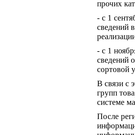
прочих кат
- с 1 сент
сведений 
реализаци
- с 1 нояб
сведений 
сортовой у
В связи с
групп тов
системе м
После рег
информаци
информаци