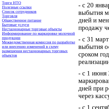
Торги НТО
- с 20 янв
Полезные ссылки
выбытия м
Список сотрудников
Торговля
дней и мен
Общественное питание
Бытовые услуги
продажу че
Нестационарные торговые объекты
Информирование по маркировке молочной
- с 31 мар
продукции
Межведомственная комиссия по разработке
выбытия о
или внесению изменений в схему
размещения нестационарных торговых
сроком год
объектов
реализации
- с 1 июня
маркирова
дней при 
через касс
- с 1 сент