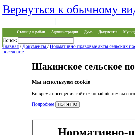
Вернуться к обычному ви
Войти на сайт
Регистрация
|
Станица и район
Администрация
Дума
Документы
Муниц 
Поиск:
Обращения
Главная
/
Документы
/
Нормативно-правовые акты сельских п
поселение
Шакинское сельское по
Мы используем cookie
Во время посещения сайта «kumadmin.ru» вы сог
Подробнее
ПОНЯТНО
Нормативно-п