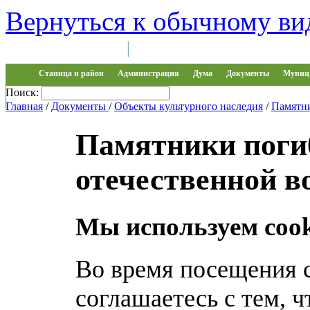
Вернуться к обычному ви
Войти на сайт
Регистрация
|
Станица и район
Администрация
Дума
Документы
Муниц 
Поиск:
Обращения
Главная
/
Документы
/
Объекты культурного наследия
/
Памятни
Памятники поги
отечественной 
Мы используем cook
Во время посещения 
соглашаетесь с тем, 