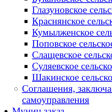
Глазуновское сель
Краснянское сельс
Кумылженское сель
Поповское сельско
Слащевское сельск
Суляевское сельск
Шакинское сельско
Соглашения, заключ
самоуправления
Муниц заказ