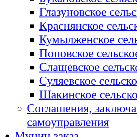
Глазуновское сель
Краснянское сельс
Кумылженское сель
Поповское сельско
Слащевское сельск
Суляевское сельск
Шакинское сельско
Соглашения, заключ
самоуправления
Муниц заказ