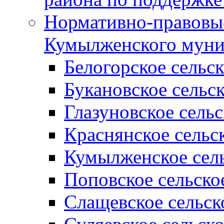
Нормативно-правовые
Кумылженского муни
Белогорское сельс
Букановское сельс
Глазуновское сель
Краснянское сельс
Кумылженское сель
Поповское сельско
Слащевское сельск