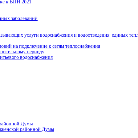
вке к ВПН 2021
нных заболеваний
азывающих услуги водоснабжения и водоотведения, единых те
ловий на подключение к сетям теплоснабжения
опительному периоду
итьевого водоснабжения
 районной Думы
лженской районной Думы