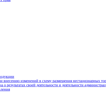
родукции
ли внесению изменений в схему размещения нестационарных то
а о результатах своей деятельности и деятельности администр
вления