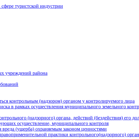
в сфере туристской индустрии
ых учреждений района
ебований
ться контрольным (надзором) органом у контролируемого лица
риска в рамках осуществления муниципального земельного конт
нтрольного (надзорного) органа, действий (бездействия) его д
рующих осуществление, муниципального контроля
 вреда (ущерба) охраняемым законом ценностями
правоприменительной практики контрольного(надзорного) орга