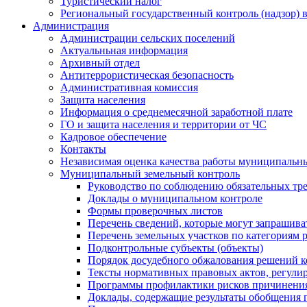
Туристический налог
Региональный государственный контроль (надзор) 
Администрация
Администрации сельских поселений
Актуальньная информация
Архивный отдел
Антитеррористическая безопасность
Административная комиссия
Защита населения
Информация о среднемесячной заработной плате
ГО и защита населения и территории от ЧС
Кадровое обеспечение
Контакты
Независимая оценка качества работы муниципальн
Муниципальный земельный контроль
Руководство по соблюдению обязательных тр
Доклады о муниципальном контроле
Формы проверочных листов
Перечень сведений, которые могут запрашива
Перечень земельных участков по категориям 
Подконтрольные субъекты (объекты)
Порядок досудебного обжалования решений ко
Тексты нормативных правовых актов, регули
Программы профилактики рисков причинения
Доклады, содержащие результаты обобщения 