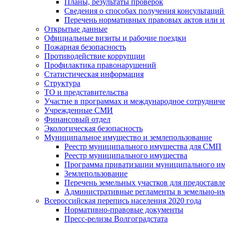
Планы, результаты проверок
Сведения о способах получения консультаций
Перечень нормативных правовых актов или и
Открытые данные
Официальные визиты и рабочие поездки
Пожарная безопасность
Противодействие коррупции
Профилактика правонарушений
Статистическая информация
Структура
ТО и представительства
Участие в программах и международное сотруднич
Учрежденные СМИ
Финансовый отдел
Экологическая безопасность
Муниципальное имущество и землепользование
Реестр муниципального имущества для СМП
Реестр муниципального имущества
Программа приватизации муниципального и
Землепользование
Перечень земельных участков для предоставл
Административные регламенты в земельно-и
Всероссийская перепись населения 2020 года
Нормативно-правовые документы
Пресс-релизы Волгоградстата