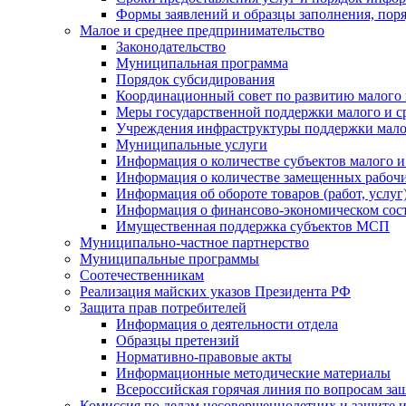
Формы заявлений и образцы заполнения, пор
Малое и среднее предпринимательство
Законодательство
Муниципальная программа
Порядок субсидирования
Координационный совет по развитию малого 
Меры государственной поддержки малого и с
Учреждения инфраструктуры поддержки малог
Муниципальные услуги
Информация о количестве субъектов малого и
Информация о количестве замещенных рабочих
Информация об обороте товаров (работ, услу
Информация о финансово-экономическом сост
Имущественная поддержка субъектов МСП
Муниципально-частное партнерство
Муниципальные программы
Соотечественникам
Реализация майских указов Президента РФ
Защита прав потребителей
Информация о деятельности отдела
Образцы претензий
Нормативно-правовые акты
Информационные методические материалы
Всероссийская горячая линия по вопросам за
Комиссия по делам несовершеннолетних и защите и