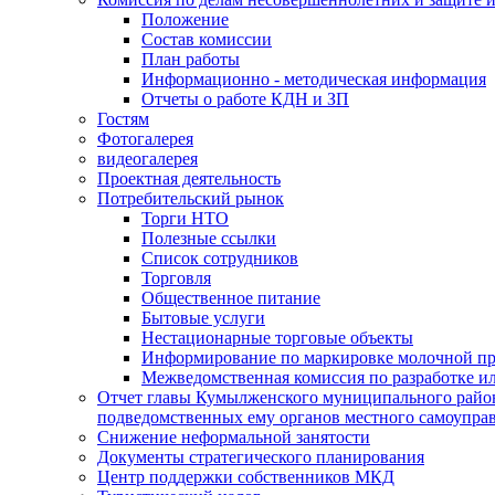
Положение
Состав комиссии
План работы
Информационно - методическая информация
Отчеты о работе КДН и ЗП
Гостям
Фотогалерея
видеогалерея
Проектная деятельность
Потребительский рынок
Торги НТО
Полезные ссылки
Список сотрудников
Торговля
Общественное питание
Бытовые услуги
Нестационарные торговые объекты
Информирование по маркировке молочной п
Межведомственная комиссия по разработке и
Отчет главы Кумылженского муниципального район
подведомственных ему органов местного самоупра
Снижение неформальной занятости
Документы стратегического планирования
Центр поддержки собственников МКД