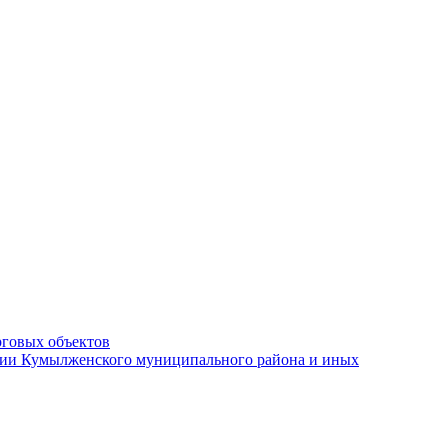
рговых объектов
ации Кумылженского муниципального района и иных