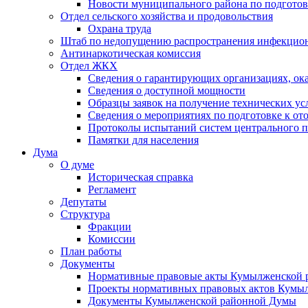
Новости муниципального района по подгото
Отдел сельского хозяйства и продовольствия
Охрана труда
Штаб по недопущению распространения инфекцио
Антинаркотическая комиссия
Отдел ЖКХ
Сведения о гарантирующих организациях, ок
Сведения о доступной мощности
Образцы заявок на получение технических ус
Сведения о мероприятиях по подготовке к от
Протоколы испытаний систем центрального п
Памятки для населения
Дума
О думе
Историческая справка
Регламент
Депутаты
Структура
Фракции
Комиссии
План работы
Документы
Нормативные правовые акты Кумылженской
Проекты нормативных правовых актов Кумы
Документы Кумылженской районной Думы