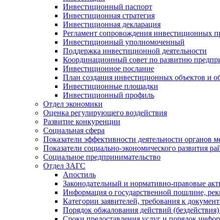
Инвестиционный паспорт
Инвестиционная стратегия
Инвестиционная декларация
Регламент сопровождения инвестиционных п
Инвестиционный уполномоченный
Поддержка инвестиционной деятельности
Координационный совет по развитию предпр
Инвестиционное послание
План создания инвестиционных объектов и о
Инвестиционные площадки
Инвестиционный профиль
Отдел экономики
Оценка регулирующего воздействия
Развитие конкуренции
Социальная сфера
Показатели эффективности деятельности органов м
Показатели социально-экономического развития ра
Социальное предпринимательство
Отдел ЗАГС
Апостиль
Законодательный и нормативно-правовые ак
Информация о государственной пошлине, рек
Категории заявителей, требования к докумен
Порядок обжалования действий (бездействия)
Сроки предоставления услуг и порядок инфо