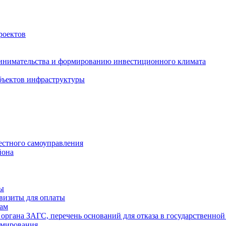
роектов
инимательства и формированию инвестиционного климата
бъектов инфраструктуры
естного самоуправления
йона
ты
визиты для оплаты
там
 органа ЗАГС, перечень оснований для отказа в государственной
рмирования