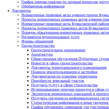
График приема граждан по личным вопросам депут
Обобщенная информация
Документы
Нормативные правовые акты администрации Кумы
Проекты нормативных правовых актов администра
Нормативные правовые акты Кумылженской райо
Проекты нормативных правовых актов Кумылженс
Порядок обжалования нормативных правовых акто
Регламенты муниципальных услуг
Формы обращений
Градостроительство
Градостроительное зонирование
Архитектура
Общественные обсуждения Публичные слуш
Новости в сфере градостроительства
Документы территориального планирования
Правила землепользования и застройки
Документация по планерке территории
Приобрести земельный участок
Получить услугу в сфере строительства
Исчерпывающие перечни процедур в сфере ст
Экспертиза инженерных изысканий и проект
Получить сведения из информационных систем
Статистическая информация и иные сведения 
График обучающих семинаров для участников