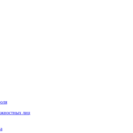
роля
олжностных лиц
на