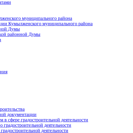
атами
лженского муниципального района
ции Кумылженского муниципального района
нной Думы
кой районной Думы
в
ания
роительства
ной документации
 в сфере градостроительной деятельности
о градостроительной деятельности
 градостроительной деятельности