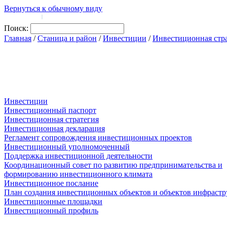
Вернуться к обычному виду
Войти на сайт
Регистрация
|
Поиск:
Главная
/
Станица и район
/
Инвестиции
/
Инвестиционная стр
Инвестиции
Инвестиционный паспорт
Инвестиционная стратегия
Инвестиционная декларация
Регламент сопровождения инвестиционных проектов
Инвестиционный уполномоченный
Поддержка инвестиционной деятельности
Координационный совет по развитию предпринимательства и
формированию инвестиционного климата
Инвестиционное послание
План создания инвестиционных объектов и объектов инфраст
Инвестиционные площадки
Инвестиционный профиль