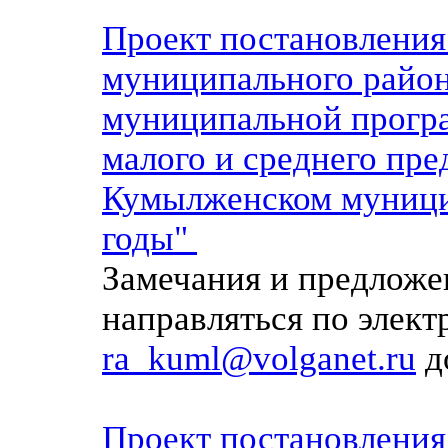
Проект постано
вления
муниципального райо
муниципальной програ
малого и среднего пре
Кумылженском муници
годы"
Замечания и предложе
направляться по элек
ra_kuml@volganet.ru
до
Проект постано
вления