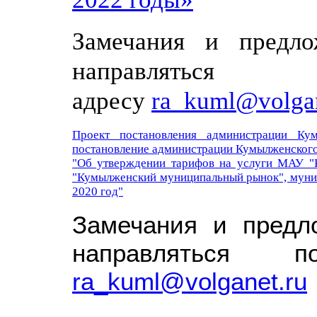
Замечания и предл
направлятьс
адресу
ra_kuml@volgan
Проект постановления администрации Ку
постановление администрации Кумылженског
"Об утверждении тарифов на услуги МАУ "Р
"Кумылженский муниципальный рынок", муни
2020 год"
Замечания и предл
направляться 
ra_kuml@volganet.ru