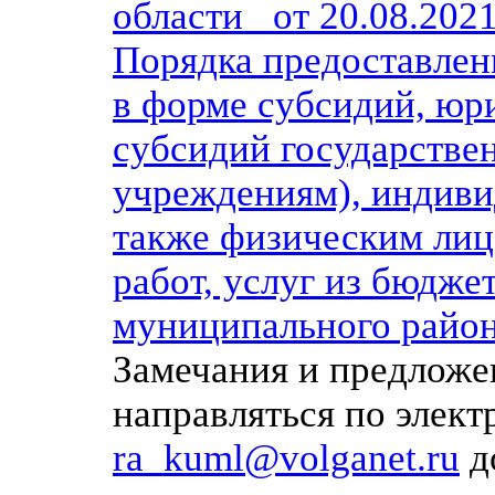
области от 20.08.202
Порядка предоставлени
в форме субсидий, юр
субсидий государств
учреждениям), индиви
также физическим лиц
работ, услуг из бюдж
муниципального район
Замечания и предложе
направляться по элек
ra_kuml@volganet.ru
до