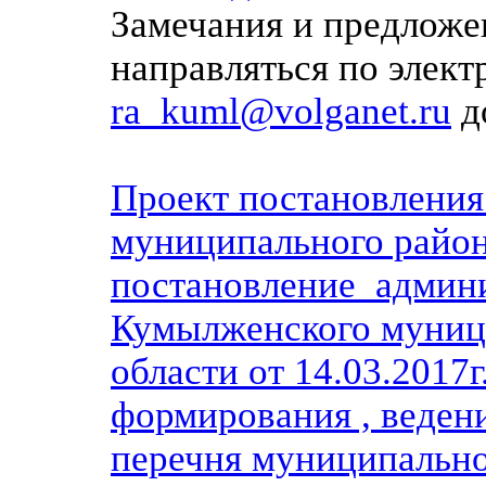
Замечания и предложе
направляться по элек
ra_kuml@volganet.ru
до
Проект постано
вления
муниципального район
постано
вление админ
Кумылженского
муници
области от 14.03.2017
формирования , ведени
перечня муниципаль
н