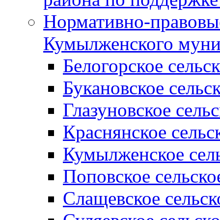
Нормативно-правовые
Кумылженского муни
Белогорское сельс
Букановское сельс
Глазуновское сель
Краснянское сельс
Кумылженское сель
Поповское сельско
Слащевское сельск