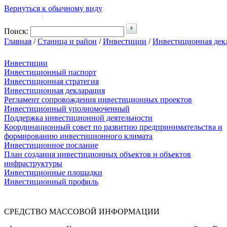
Вернуться к обычному виду
Войти на сайт
Регистрация
|
Поиск:
Главная
/
Станица и район
/
Инвестиции
/
Инвестиционная дек
Инвестиции
Инвестиционный паспорт
Инвестиционная стратегия
Инвестиционная декларация
Регламент сопровождения инвестиционных проектов
Инвестиционный уполномоченный
Поддержка инвестиционной деятельности
Координационный совет по развитию предпринимательства и
формированию инвестиционного климата
Инвестиционное послание
План создания инвестиционных объектов и объектов
инфраструктуры
Инвестиционные площадки
Инвестиционный профиль
СРЕДСТВО МАССОВОЙ 