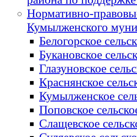
Нормативно-правовые
Кумылженского муни
Белогорское сельс
Букановское сельс
Глазуновское сель
Краснянское сельс
Кумылженское сель
Поповское сельско
Слащевское сельск