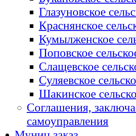
Глазуновское сель
Краснянское сельс
Кумылженское сель
Поповское сельско
Слащевское сельск
Суляевское сельск
Шакинское сельско
Соглашения, заключ
самоуправления
Муниц заказ