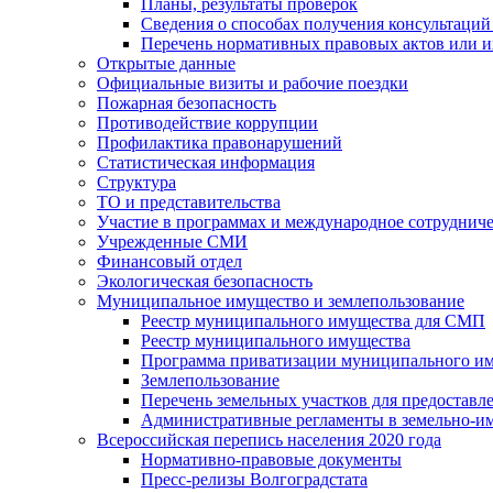
Планы, результаты проверок
Сведения о способах получения консультаций
Перечень нормативных правовых актов или и
Открытые данные
Официальные визиты и рабочие поездки
Пожарная безопасность
Противодействие коррупции
Профилактика правонарушений
Статистическая информация
Структура
ТО и представительства
Участие в программах и международное сотруднич
Учрежденные СМИ
Финансовый отдел
Экологическая безопасность
Муниципальное имущество и землепользование
Реестр муниципального имущества для СМП
Реестр муниципального имущества
Программа приватизации муниципального и
Землепользование
Перечень земельных участков для предоставл
Административные регламенты в земельно-и
Всероссийская перепись населения 2020 года
Нормативно-правовые документы
Пресс-релизы Волгоградстата