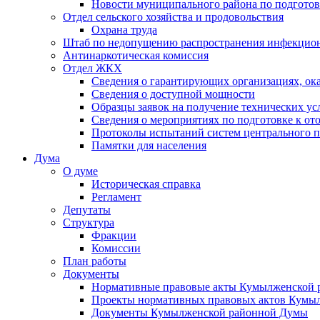
Новости муниципального района по подгото
Отдел сельского хозяйства и продовольствия
Охрана труда
Штаб по недопущению распространения инфекцио
Антинаркотическая комиссия
Отдел ЖКХ
Сведения о гарантирующих организациях, ок
Сведения о доступной мощности
Образцы заявок на получение технических ус
Сведения о мероприятиях по подготовке к от
Протоколы испытаний систем центрального п
Памятки для населения
Дума
О думе
Историческая справка
Регламент
Депутаты
Структура
Фракции
Комиссии
План работы
Документы
Нормативные правовые акты Кумылженской
Проекты нормативных правовых актов Кумы
Документы Кумылженской районной Думы