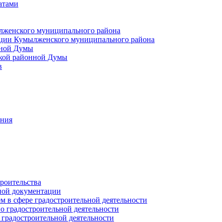
атами
лженского муниципального района
ции Кумылженского муниципального района
нной Думы
кой районной Думы
в
ания
роительства
ной документации
 в сфере градостроительной деятельности
о градостроительной деятельности
 градостроительной деятельности