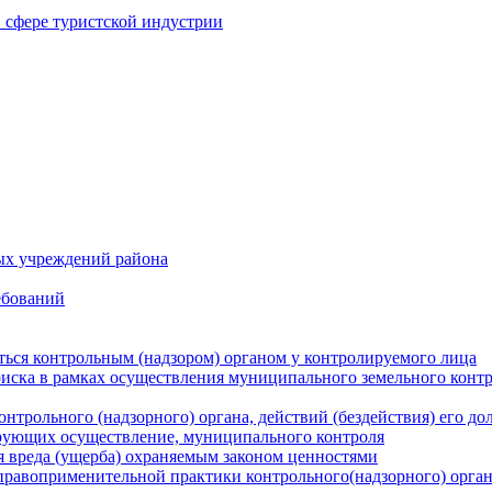
в сфере туристской индустрии
ых учреждений района
ебований
ться контрольным (надзором) органом у контролируемого лица
риска в рамках осуществления муниципального земельного конт
нтрольного (надзорного) органа, действий (бездействия) его д
рующих осуществление, муниципального контроля
 вреда (ущерба) охраняемым законом ценностями
правоприменительной практики контрольного(надзорного) орга