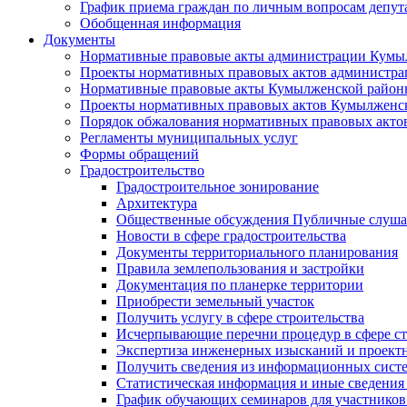
График приема граждан по личным вопросам депут
Обобщенная информация
Документы
Нормативные правовые акты администрации Кумы
Проекты нормативных правовых актов администра
Нормативные правовые акты Кумылженской райо
Проекты нормативных правовых актов Кумылженс
Порядок обжалования нормативных правовых акто
Регламенты муниципальных услуг
Формы обращений
Градостроительство
Градостроительное зонирование
Архитектура
Общественные обсуждения Публичные слуш
Новости в сфере градостроительства
Документы территориального планирования
Правила землепользования и застройки
Документация по планерке территории
Приобрести земельный участок
Получить услугу в сфере строительства
Исчерпывающие перечни процедур в сфере ст
Экспертиза инженерных изысканий и проект
Получить сведения из информационных систем
Статистическая информация и иные сведения 
График обучающих семинаров для участников