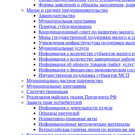
Формы заявлений и образцы заполнения, пор
Малое и среднее предпринимательство
Законодательство
Муниципальная программа
Порядок субсидирования
Координационный совет по развитию малого 
Меры государственной поддержки малого и с
Учреждения инфраструктуры поддержки малог
Муниципальные услуги
Информация о количестве субъектов малого и
Информация о количестве замещенных рабочих
Информация об обороте товаров (работ, услу
Информация о финансово-экономическом сост
Имущественная поддержка субъектов МСП
Муниципально-частное партнерство
Муниципальные программы
Соотечественникам
Реализация майских указов Президента РФ
Защита прав потребителей
Информация о деятельности отдела
Образцы претензий
Нормативно-правовые акты
Информационные методические материалы
Всероссийская горячая линия по вопросам за
Комиссия по делам несовершеннолетних и защите и