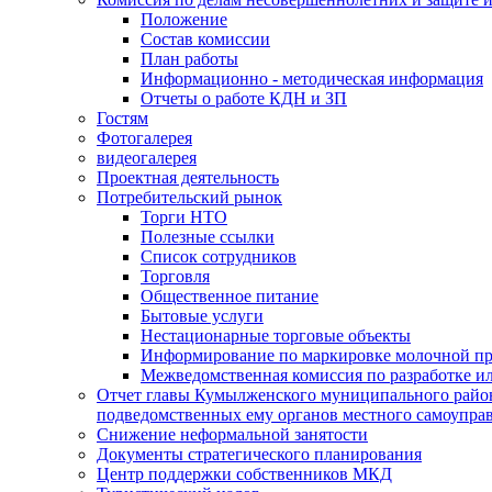
Положение
Состав комиссии
План работы
Информационно - методическая информация
Отчеты о работе КДН и ЗП
Гостям
Фотогалерея
видеогалерея
Проектная деятельность
Потребительский рынок
Торги НТО
Полезные ссылки
Список сотрудников
Торговля
Общественное питание
Бытовые услуги
Нестационарные торговые объекты
Информирование по маркировке молочной п
Межведомственная комиссия по разработке и
Отчет главы Кумылженского муниципального район
подведомственных ему органов местного самоупра
Снижение неформальной занятости
Документы стратегического планирования
Центр поддержки собственников МКД