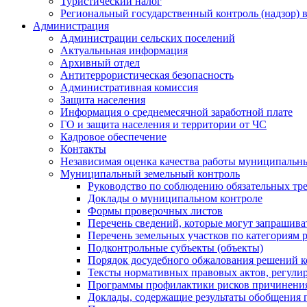
Туристический налог
Региональный государственный контроль (надзор) 
Администрация
Администрации сельских поселений
Актуальньная информация
Архивный отдел
Антитеррористическая безопасность
Административная комиссия
Защита населения
Информация о среднемесячной заработной плате
ГО и защита населения и территории от ЧС
Кадровое обеспечение
Контакты
Независимая оценка качества работы муниципальн
Муниципальный земельный контроль
Руководство по соблюдению обязательных тр
Доклады о муниципальном контроле
Формы проверочных листов
Перечень сведений, которые могут запрашива
Перечень земельных участков по категориям 
Подконтрольные субъекты (объекты)
Порядок досудебного обжалования решений ко
Тексты нормативных правовых актов, регули
Программы профилактики рисков причинения
Доклады, содержащие результаты обобщения 