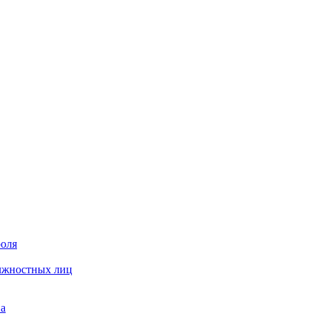
роля
олжностных лиц
на