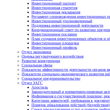
Инвестиционный паспорт
Инвестиционная стратегия
Инвестиционная декларация
Регламент сопровождения инвестиционных п
Инвестиционный уполномоченный
Поддержка инвестиционной деятельности
Координационный совет по развитию предпр
Инвестиционное послание
План создания инвестиционных объектов и о
Инвестиционные площадки
Инвестиционный профиль
Отдел экономики
Оценка регулирующего воздействия
Развитие конкуренции
Социальная сфера
Показатели эффективности деятельности органов м
Показатели социально-экономического развития ра
Социальное предпринимательство
Отдел ЗАГС
Апостиль
Законодательный и нормативно-правовые ак
Информация о государственной пошлине, рек
Категории заявителей, требования к докумен
Порядок обжалования действий (бездействия)
Сроки предоставления услуг и порядок инфо