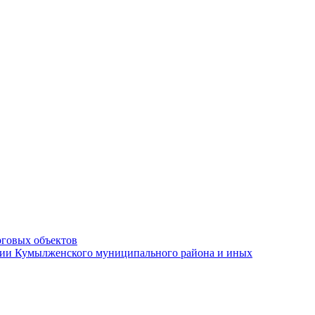
рговых объектов
ации Кумылженского муниципального района и иных