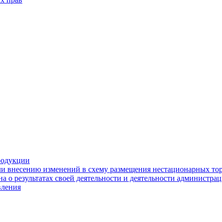
родукции
ли внесению изменений в схему размещения нестационарных то
а о результатах своей деятельности и деятельности администр
вления