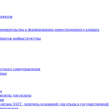
роектов
инимательства и формированию инвестиционного климата
бъектов инфраструктуры
естного самоуправления
йона
ты
визиты для оплаты
там
 органа ЗАГС, перечень оснований для отказа в государственной
рмирования