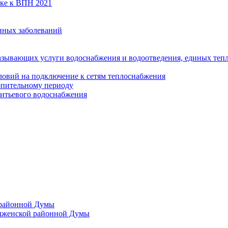
вке к ВПН 2021
нных заболеваний
азывающих услуги водоснабжения и водоотведения, единых те
ловий на подключение к сетям теплоснабжения
опительному периоду
итьевого водоснабжения
 районной Думы
лженской районной Думы