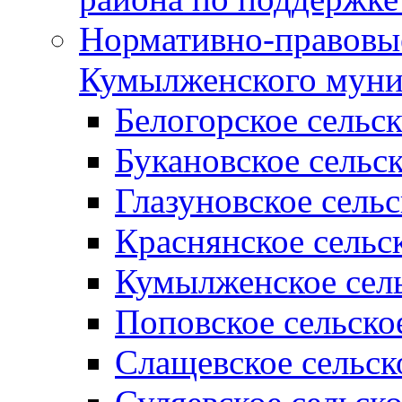
Нормативно-правовые
Кумылженского муни
Белогорское сельс
Букановское сельс
Глазуновское сель
Краснянское сельс
Кумылженское сель
Поповское сельско
Слащевское сельск