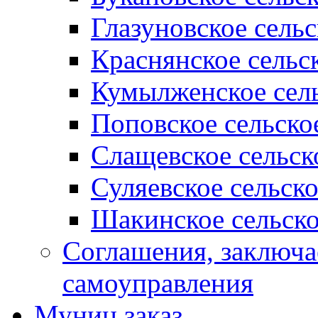
Глазуновское сель
Краснянское сельс
Кумылженское сель
Поповское сельско
Слащевское сельск
Суляевское сельск
Шакинское сельско
Соглашения, заключ
самоуправления
Муниц заказ