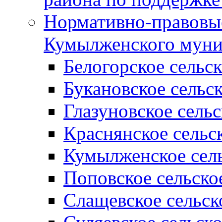
Нормативно-правовые
Кумылженского муни
Белогорское сельс
Букановское сельс
Глазуновское сель
Краснянское сельс
Кумылженское сель
Поповское сельско
Слащевское сельск