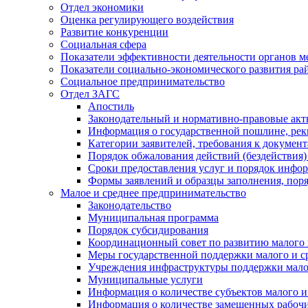
Отдел экономики
Оценка регулирующего воздействия
Развитие конкуренции
Социальная сфера
Показатели эффективности деятельности органов м
Показатели социально-экономического развития ра
Социальное предпринимательство
Отдел ЗАГС
Апостиль
Законодательный и нормативно-правовые ак
Информация о государственной пошлине, рек
Категории заявителей, требования к докумен
Порядок обжалования действий (бездействия)
Сроки предоставления услуг и порядок инфо
Формы заявлений и образцы заполнения, пор
Малое и среднее предпринимательство
Законодательство
Муниципальная программа
Порядок субсидирования
Координационный совет по развитию малого 
Меры государственной поддержки малого и с
Учреждения инфраструктуры поддержки малог
Муниципальные услуги
Информация о количестве субъектов малого и
Информация о количестве замещенных рабочих