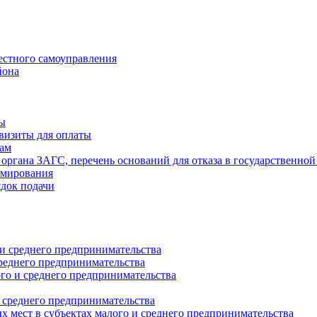
естного самоуправления
йона
ты
визиты для оплаты
там
 органа ЗАГС, перечень оснований для отказа в государственной
рмирования
ядок подачи
и среднего предпринимательства
реднего предпринимательства
о и среднего предпринимательства
 среднего предпринимательства
 мест в субъектах малого и среднего предпринимательства