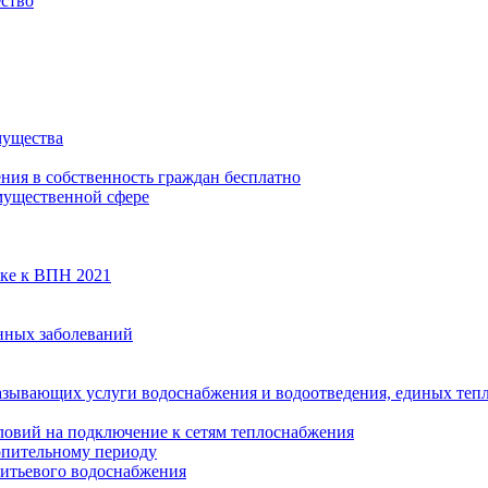
ество
мущества
ения в собственность граждан бесплатно
мущественной сфере
вке к ВПН 2021
нных заболеваний
азывающих услуги водоснабжения и водоотведения, единых те
ловий на подключение к сетям теплоснабжения
опительному периоду
итьевого водоснабжения