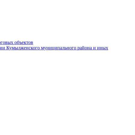
рговых объектов
ации Кумылженского муниципального района и иных