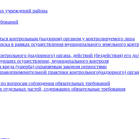
ых учреждений района
ебований
ться контрольным (надзором) органом у контролируемого лица
риска в рамках осуществления муниципального земельного конт
нтрольного (надзорного) органа, действий (бездействия) его д
рующих осуществление, муниципального контроля
 вреда (ущерба) охраняемым законом ценностями
правоприменительной практики контрольного(надзорного) орга
 по вопросам соблюдения обязательных требований
х отдельных частей, содержащих обязательные требования