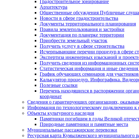
Градостроительное зонирование
Архитектура
Общественные обсуждения Публичные слуш
Новости в сфере градостроительства
Документы территориального планирования
Правила землепользования и застройки
Документация по планерке территории
Приобрести земельный участок
Получить услугу в сфере строительства
Исчерпывающие перечни процедур в сфере ст
Экспертиза инженерных изысканий и проект
Получить сведения из информационных систем
Статистическая информация и иные сведения 
График обучающих семинаров для участников
Калькулятор процедур. Инфографика. Видеор
Полезные ссылки
Перечень находящихся в распоряжении органо
координат
Сведения о гарантирующих организациях, оказыва
Информация по технологическому подключению к с
Объекты культурного наследия
Памятники погибшим в годы Великой отечес
Природные памятники и памятные места
Муниципальные пассажирские перевозки
Ресурсная карта Кумылженского муниципального ра