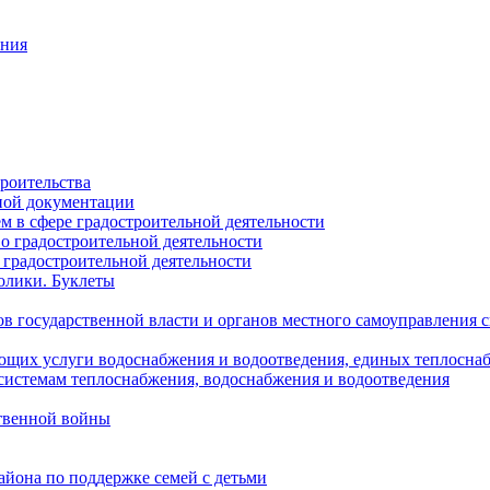
ания
роительства
ной документации
 в сфере градостроительной деятельности
о градостроительной деятельности
 градостроительной деятельности
олики. Буклеты
в государственной власти и органов местного самоуправления
ющих услуги водоснабжения и водоотведения, единых теплосн
истемам теплоснабжения, водоснабжения и водоотведения
твенной войны
йона по поддержке семей с детьми