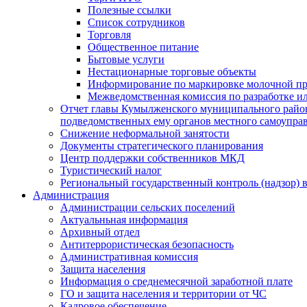
Полезные ссылки
Список сотрудников
Торговля
Общественное питание
Бытовые услуги
Нестационарные торговые объекты
Информирование по маркировке молочной п
Межведомственная комиссия по разработке и
Отчет главы Кумылженского муниципального район
подведомственных ему органов местного самоупра
Снижение неформальной занятости
Документы стратегического планирования
Центр поддержки собственников МКД
Туристический налог
Региональный государственный контроль (надзор) 
Администрация
Администрации сельских поселений
Актуальньная информация
Архивный отдел
Антитеррористическая безопасность
Административная комиссия
Защита населения
Информация о среднемесячной заработной плате
ГО и защита населения и территории от ЧС
Кадровое обеспечение