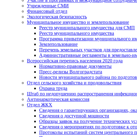
Участие в программах и международное сотруднич
Учрежденные СМИ
Финансовый отдел
Экологическая безопасность
Муниципальное имущество и землепользование
Реестр муниципального имущества для СМП
Реестр муниципального имущества
Программа приватизации муниципального и
Землепользование
Перечень земельных участков для предоставл
Административные регламенты в земельно-и
Всероссийская перепись населения 2020 года
Нормативно-правовые документы
Пресс-релизы Волгоградстата
Новости муниципального района по подгото
Отдел сельского хозяйства и продовольствия
Охрана труда
Штаб по недопущению распространения инфекцио
Антинаркотическая комиссия
Отдел ЖКХ
Сведения о гарантирующих организациях, ок
Сведения о доступной мощности
Образцы заявок на получение технических ус
Сведения о мероприятиях по подготовке к от
Протоколы испытаний систем центрального п