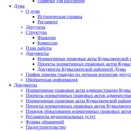
Памятки для населения
Дума
О думе
Историческая справка
Регламент
Депутаты
Структура
Фракции
Комиссии
План работы
Документы
Нормативные правовые акты Кумылженской
Проекты нормативных правовых актов Кумы
Документы Кумылженской районной Думы
График приема граждан по личным вопросам депут
Обобщенная информация
Документы
Нормативные правовые акты администрации Кумы
Проекты нормативных правовых актов администра
Нормативные правовые акты Кумылженской райо
Проекты нормативных правовых актов Кумылженс
Порядок обжалования нормативных правовых акто
Регламенты муниципальных услуг
Формы обращений
Градостроительство