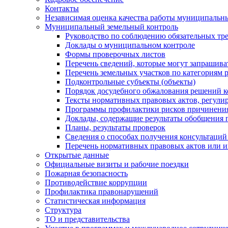
Контакты
Независимая оценка качества работы муниципальн
Муниципальный земельный контроль
Руководство по соблюдению обязательных тр
Доклады о муниципальном контроле
Формы проверочных листов
Перечень сведений, которые могут запрашива
Перечень земельных участков по категориям 
Подконтрольные субъекты (объекты)
Порядок досудебного обжалования решений ко
Тексты нормативных правовых актов, регули
Программы профилактики рисков причинения
Доклады, содержащие результаты обобщения 
Планы, результаты проверок
Сведения о способах получения консультаций
Перечень нормативных правовых актов или и
Открытые данные
Официальные визиты и рабочие поездки
Пожарная безопасность
Противодействие коррупции
Профилактика правонарушений
Статистическая информация
Структура
ТО и представительства