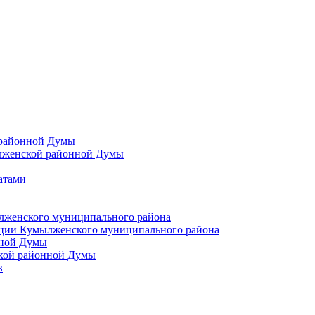
 районной Думы
лженской районной Думы
атами
лженского муниципального района
ции Кумылженского муниципального района
нной Думы
кой районной Думы
в