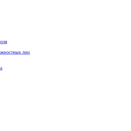
роля
олжностных лиц
на