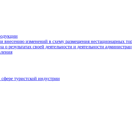
родукции
ли внесению изменений в схему размещения нестационарных то
а о результатах своей деятельности и деятельности администр
вления
в сфере туристской индустрии