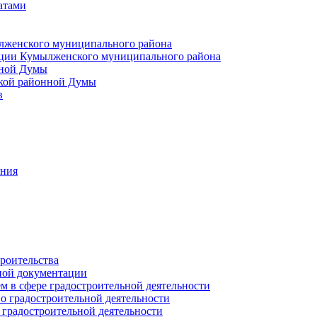
атами
лженского муниципального района
ции Кумылженского муниципального района
нной Думы
кой районной Думы
в
ания
роительства
ной документации
 в сфере градостроительной деятельности
о градостроительной деятельности
 градостроительной деятельности