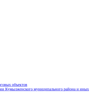
рговых объектов
ации Кумылженского муниципального района и иных