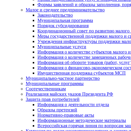
Формы заявлений и образцы заполнения, пор
Малое и среднее предпринимательство
Законодательство
Муниципальная программа
Порядок субсидирования
Координационный совет по развитию малого 
Меры государственной поддержки малого и с
Учреждения инфраструктуры поддержки малог
Муниципальные услуги
Информация о количестве субъектов малого и
Информация о количестве замещенных рабочих
Информация об обороте товаров (работ, услу
Информация о финансово-экономическом сост
Имущественная поддержка субъектов МСП
Муниципально-частное партнерство
Муниципальные программы
Соотечественникам
Реализация майских указов Президента РФ
Защита прав потребителей
Информация о деятельности отдела
Образцы претензий
Нормативно-правовые акты
Информационные методические материалы
Всероссийская горячая линия по вопросам за
Комиссия по делам несовершеннолетних и защите и