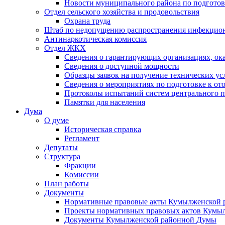
Новости муниципального района по подгото
Отдел сельского хозяйства и продовольствия
Охрана труда
Штаб по недопущению распространения инфекцио
Антинаркотическая комиссия
Отдел ЖКХ
Сведения о гарантирующих организациях, ок
Сведения о доступной мощности
Образцы заявок на получение технических ус
Сведения о мероприятиях по подготовке к от
Протоколы испытаний систем центрального п
Памятки для населения
Дума
О думе
Историческая справка
Регламент
Депутаты
Структура
Фракции
Комиссии
План работы
Документы
Нормативные правовые акты Кумылженской
Проекты нормативных правовых актов Кумы
Документы Кумылженской районной Думы