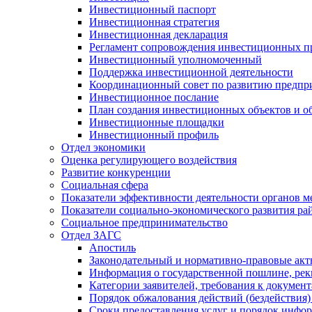
Инвестиционный паспорт
Инвестиционная стратегия
Инвестиционная декларация
Регламент сопровождения инвестиционных п
Инвестиционный уполномоченный
Поддержка инвестиционной деятельности
Координационный совет по развитию предпр
Инвестиционное послание
План создания инвестиционных объектов и о
Инвестиционные площадки
Инвестиционный профиль
Отдел экономики
Оценка регулирующего воздействия
Развитие конкуренции
Социальная сфера
Показатели эффективности деятельности органов м
Показатели социально-экономического развития ра
Социальное предпринимательство
Отдел ЗАГС
Апостиль
Законодательный и нормативно-правовые ак
Информация о государственной пошлине, рек
Категории заявителей, требования к докумен
Порядок обжалования действий (бездействия)
Сроки предоставления услуг и порядок инфо