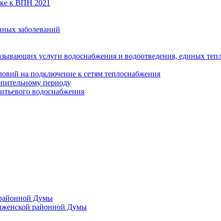
вке к ВПН 2021
нных заболеваний
азывающих услуги водоснабжения и водоотведения, единых те
ловий на подключение к сетям теплоснабжения
опительному периоду
итьевого водоснабжения
 районной Думы
лженской районной Думы