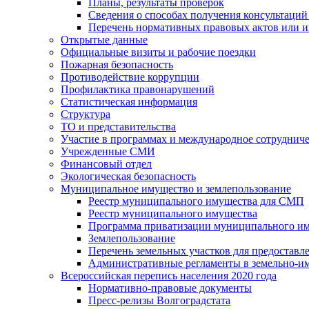
Планы, результаты проверок
Сведения о способах получения консультаций
Перечень нормативных правовых актов или и
Открытые данные
Официальные визиты и рабочие поездки
Пожарная безопасность
Противодействие коррупции
Профилактика правонарушений
Статистическая информация
Структура
ТО и представительства
Участие в программах и международное сотруднич
Учрежденные СМИ
Финансовый отдел
Экологическая безопасность
Муниципальное имущество и землепользование
Реестр муниципального имущества для СМП
Реестр муниципального имущества
Программа приватизации муниципального и
Землепользование
Перечень земельных участков для предоставл
Административные регламенты в земельно-и
Всероссийская перепись населения 2020 года
Нормативно-правовые документы
Пресс-релизы Волгоградстата