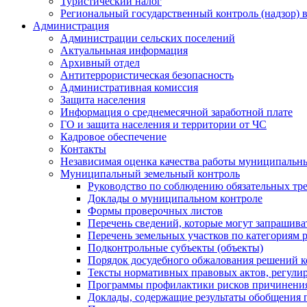
Туристический налог
Региональный государственный контроль (надзор) 
Администрация
Администрации сельских поселений
Актуальньная информация
Архивный отдел
Антитеррористическая безопасность
Административная комиссия
Защита населения
Информация о среднемесячной заработной плате
ГО и защита населения и территории от ЧС
Кадровое обеспечение
Контакты
Независимая оценка качества работы муниципальн
Муниципальный земельный контроль
Руководство по соблюдению обязательных тр
Доклады о муниципальном контроле
Формы проверочных листов
Перечень сведений, которые могут запрашива
Перечень земельных участков по категориям 
Подконтрольные субъекты (объекты)
Порядок досудебного обжалования решений ко
Тексты нормативных правовых актов, регули
Программы профилактики рисков причинения
Доклады, содержащие результаты обобщения 