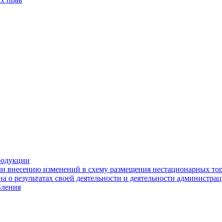
родукции
ли внесению изменений в схему размещения нестационарных то
а о результатах своей деятельности и деятельности администр
вления