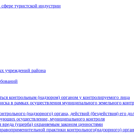
в сфере туристской индустрии
ых учреждений района
ебований
ться контрольным (надзором) органом у контролируемого лица
риска в рамках осуществления муниципального земельного конт
нтрольного (надзорного) органа, действий (бездействия) его д
рующих осуществление, муниципального контроля
 вреда (ущерба) охраняемым законом ценностями
правоприменительной практики контрольного(надзорного) орга