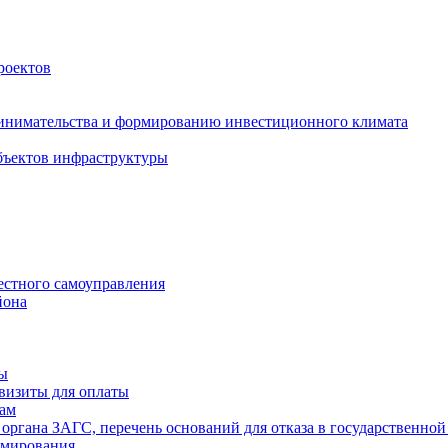
роектов
инимательства и формированию инвестиционного климата
бъектов инфраструктуры
естного самоуправления
йона
ты
визиты для оплаты
там
 органа ЗАГС, перечень оснований для отказа в государственной
рмирования