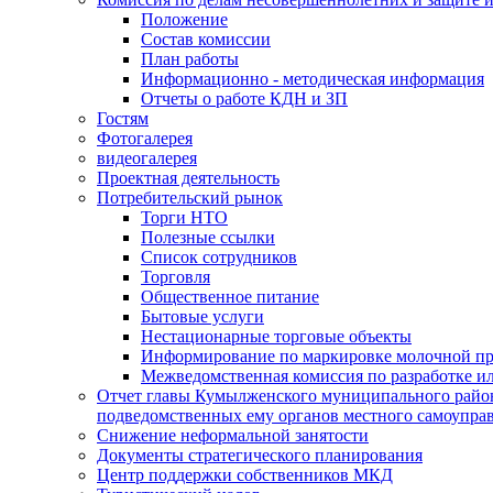
Положение
Состав комиссии
План работы
Информационно - методическая информация
Отчеты о работе КДН и ЗП
Гостям
Фотогалерея
видеогалерея
Проектная деятельность
Потребительский рынок
Торги НТО
Полезные ссылки
Список сотрудников
Торговля
Общественное питание
Бытовые услуги
Нестационарные торговые объекты
Информирование по маркировке молочной п
Межведомственная комиссия по разработке и
Отчет главы Кумылженского муниципального район
подведомственных ему органов местного самоупра
Снижение неформальной занятости
Документы стратегического планирования
Центр поддержки собственников МКД