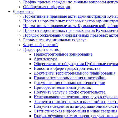
График приема граждан по личным вопросам депут
Обобщенная информация
Документы
Нормативные правовые акты администрации Кумы
Проекты нормативных правовых актов администра
Нормативные правовые акты Кумылженской райо
Проекты нормативных правовых актов Кумылженс
Порядок обжалования нормативных правовых акто
Регламенты муниципальных услуг
Формы обращений
Градостроительство
Градостроительное зонирование
Архитектура
Общественные обсуждения Публичные слуш
Новости в сфере градостроительства
Документы территориального планирования
Правила землепользования и застройки
Документация по планерке территории
Приобрести земельный участок
Получить услугу в сфере строительства
Исчерпывающие перечни процедур в сфере ст
Экспертиза инженерных изысканий и проект
Получить сведения из информационных систем
Статистическая информация и иные сведения 
График обучающих семинаров для участников