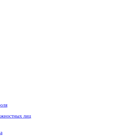
роля
олжностных лиц
на