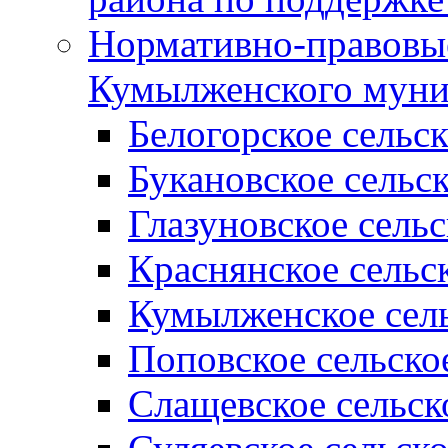
Нормативно-правовые
Кумылженского муни
Белогорское сельс
Букановское сельс
Глазуновское сель
Краснянское сельс
Кумылженское сель
Поповское сельско
Слащевское сельск