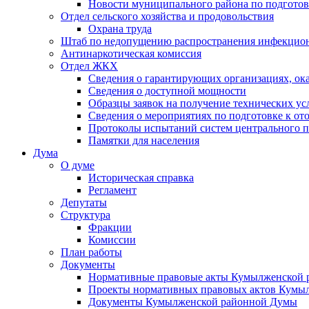
Новости муниципального района по подгото
Отдел сельского хозяйства и продовольствия
Охрана труда
Штаб по недопущению распространения инфекцио
Антинаркотическая комиссия
Отдел ЖКХ
Сведения о гарантирующих организациях, ок
Сведения о доступной мощности
Образцы заявок на получение технических ус
Сведения о мероприятиях по подготовке к от
Протоколы испытаний систем центрального п
Памятки для населения
Дума
О думе
Историческая справка
Регламент
Депутаты
Структура
Фракции
Комиссии
План работы
Документы
Нормативные правовые акты Кумылженской
Проекты нормативных правовых актов Кумы
Документы Кумылженской районной Думы