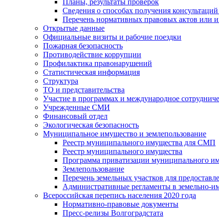
Планы, результаты проверок
Сведения о способах получения консультаций
Перечень нормативных правовых актов или и
Открытые данные
Официальные визиты и рабочие поездки
Пожарная безопасность
Противодействие коррупции
Профилактика правонарушений
Статистическая информация
Структура
ТО и представительства
Участие в программах и международное сотруднич
Учрежденные СМИ
Финансовый отдел
Экологическая безопасность
Муниципальное имущество и землепользование
Реестр муниципального имущества для СМП
Реестр муниципального имущества
Программа приватизации муниципального и
Землепользование
Перечень земельных участков для предоставл
Административные регламенты в земельно-и
Всероссийская перепись населения 2020 года
Нормативно-правовые документы
Пресс-релизы Волгоградстата