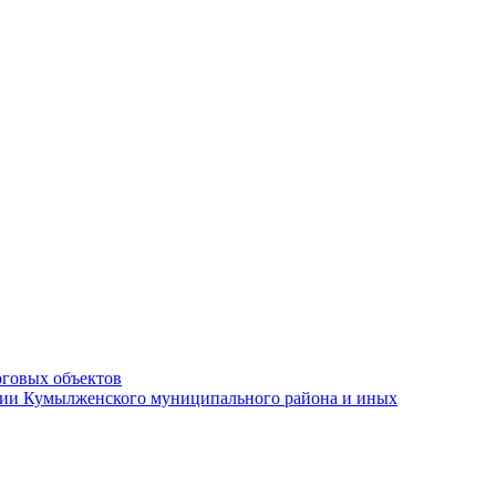
рговых объектов
ации Кумылженского муниципального района и иных