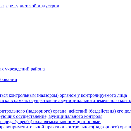
в сфере туристской индустрии
ых учреждений района
ебований
ться контрольным (надзором) органом у контролируемого лица
риска в рамках осуществления муниципального земельного конт
нтрольного (надзорного) органа, действий (бездействия) его д
рующих осуществление, муниципального контроля
 вреда (ущерба) охраняемым законом ценностями
правоприменительной практики контрольного(надзорного) орга