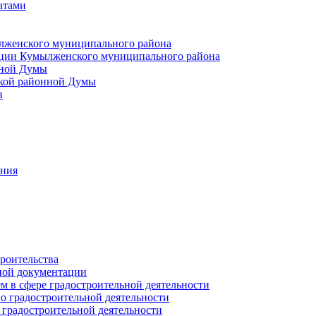
атами
лженского муниципального района
ции Кумылженского муниципального района
нной Думы
кой районной Думы
в
ания
роительства
ной документации
 в сфере градостроительной деятельности
о градостроительной деятельности
 градостроительной деятельности