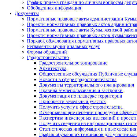
График приема граждан по личным вопросам депут
Обобщенная информация
Документы
Нормативные правовые акты администрации Кумы
Проекты нормативных правовых актов администра
Нормативные правовые акты Кумылженской райо
Проекты нормативных правовых актов Кумылженс
Порядок обжалования нормативных правовых акто
Регламенты муниципальных услуг
Формы обращений
Градостроительство
Градостроительное зонирование
Архитектура
Общественные обсуждения Публичные слуш
Новости в сфере градостроительства
Документы территориального планирования
Правила землепользования и застройки
Документация по планерке территории
Приобрести земельный участок
Получить услугу в сфере строительства
Исчерпывающие перечни процедур в сфере ст
Экспертиза инженерных изысканий и проект
Получить сведения из информационных систем
Статистическая информация и иные сведения 
График обучающих семинаров для участников