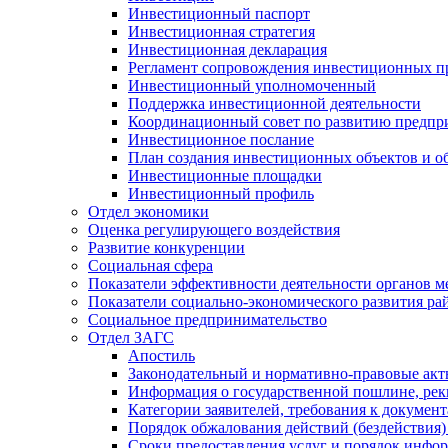
Инвестиционный паспорт
Инвестиционная стратегия
Инвестиционная декларация
Регламент сопровождения инвестиционных п
Инвестиционный уполномоченный
Поддержка инвестиционной деятельности
Координационный совет по развитию предпр
Инвестиционное послание
План создания инвестиционных объектов и о
Инвестиционные площадки
Инвестиционный профиль
Отдел экономики
Оценка регулирующего воздействия
Развитие конкуренции
Социальная сфера
Показатели эффективности деятельности органов м
Показатели социально-экономического развития ра
Социальное предпринимательство
Отдел ЗАГС
Апостиль
Законодательный и нормативно-правовые ак
Информация о государственной пошлине, рек
Категории заявителей, требования к докумен
Порядок обжалования действий (бездействия)
Сроки предоставления услуг и порядок инфо