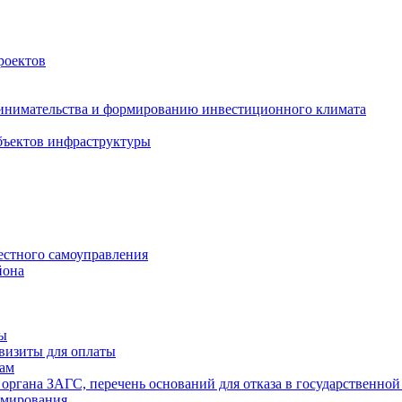
роектов
инимательства и формированию инвестиционного климата
бъектов инфраструктуры
естного самоуправления
йона
ты
визиты для оплаты
там
 органа ЗАГС, перечень оснований для отказа в государственной
рмирования