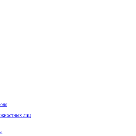
роля
олжностных лиц
на