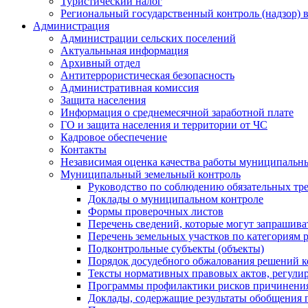
Туристический налог
Региональный государственный контроль (надзор) 
Администрация
Администрации сельских поселений
Актуальньная информация
Архивный отдел
Антитеррористическая безопасность
Административная комиссия
Защита населения
Информация о среднемесячной заработной плате
ГО и защита населения и территории от ЧС
Кадровое обеспечение
Контакты
Независимая оценка качества работы муниципальн
Муниципальный земельный контроль
Руководство по соблюдению обязательных тр
Доклады о муниципальном контроле
Формы проверочных листов
Перечень сведений, которые могут запрашива
Перечень земельных участков по категориям 
Подконтрольные субъекты (объекты)
Порядок досудебного обжалования решений ко
Тексты нормативных правовых актов, регули
Программы профилактики рисков причинения
Доклады, содержащие результаты обобщения 