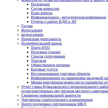
Положение
Состав комиссии
План работы
Информационно - методическая информация
Отчеты о работе КДН и ЗП
Гостям
Фотогалерея
видеогалерея
Проектная деятельность
Потребительский рынок
Торги НТО
Полезные ссылки
Список сотрудников
Торговля
Общественное питание
Бытовые услуги
Нестационарные торговые объекты
Информирование по маркировке молочной п
Межведомственная комиссия по разработке и
Отчет главы Кумылженского муниципального район
подведомственных ему органов местного самоупра
Снижение неформальной занятости
Документы стратегического планирования
Центр поддержки собственников МКД