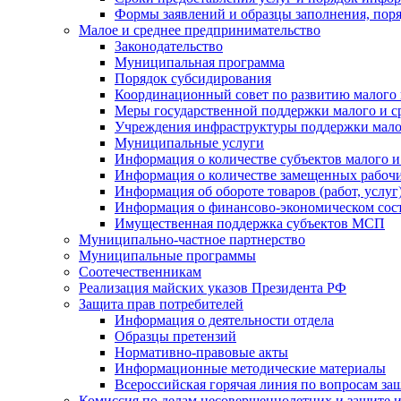
Формы заявлений и образцы заполнения, пор
Малое и среднее предпринимательство
Законодательство
Муниципальная программа
Порядок субсидирования
Координационный совет по развитию малого 
Меры государственной поддержки малого и с
Учреждения инфраструктуры поддержки малог
Муниципальные услуги
Информация о количестве субъектов малого и
Информация о количестве замещенных рабочих
Информация об обороте товаров (работ, услу
Информация о финансово-экономическом сост
Имущественная поддержка субъектов МСП
Муниципально-частное партнерство
Муниципальные программы
Соотечественникам
Реализация майских указов Президента РФ
Защита прав потребителей
Информация о деятельности отдела
Образцы претензий
Нормативно-правовые акты
Информационные методические материалы
Всероссийская горячая линия по вопросам за
Комиссия по делам несовершеннолетних и защите и