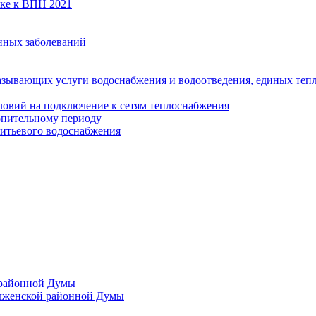
вке к ВПН 2021
нных заболеваний
азывающих услуги водоснабжения и водоотведения, единых те
ловий на подключение к сетям теплоснабжения
опительному периоду
итьевого водоснабжения
 районной Думы
лженской районной Думы