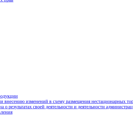
родукции
ли внесению изменений в схему размещения нестационарных то
а о результатах своей деятельности и деятельности администр
вления