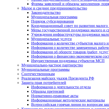
Формы заявлений и образцы заполнения, пор
Малое и среднее предпринимательство
Законодательство
Муниципальная программа
Порядок субсидирования
Координационный совет по развитию малого 
Меры государственной поддержки малого и с
Учреждения инфраструктуры поддержки малог
Муниципальные услуги
Информация о количестве субъектов малого и
Информация о количестве замещенных рабочих
Информация об обороте товаров (работ, услу
Информация о финансово-экономическом сост
Имущественная поддержка субъектов МСП
Муниципально-частное партнерство
Муниципальные программы
Соотечественникам
Реализация майских указов Президента РФ
Защита прав потребителей
Информация о деятельности отдела
Образцы претензий
Нормативно-правовые акты
Информационные методические материалы
Всероссийская горячая линия по вопросам за
Комиссия по делам несовершеннолетних и защите и