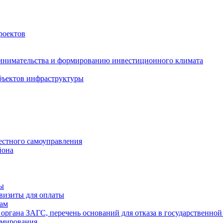
роектов
инимательства и формированию инвестиционного климата
бъектов инфраструктуры
естного самоуправления
йона
ты
визиты для оплаты
там
 органа ЗАГС, перечень оснований для отказа в государственной
рмирования