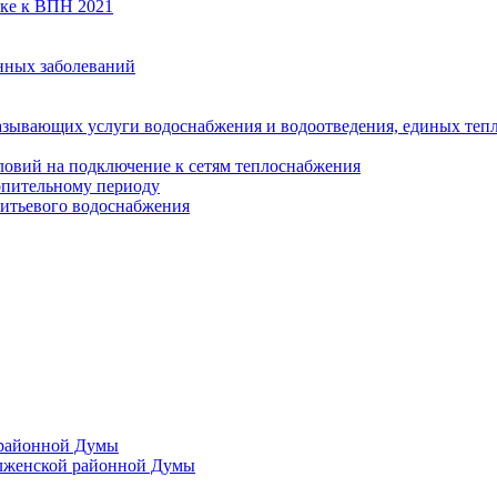
вке к ВПН 2021
нных заболеваний
азывающих услуги водоснабжения и водоотведения, единых те
ловий на подключение к сетям теплоснабжения
опительному периоду
итьевого водоснабжения
 районной Думы
лженской районной Думы