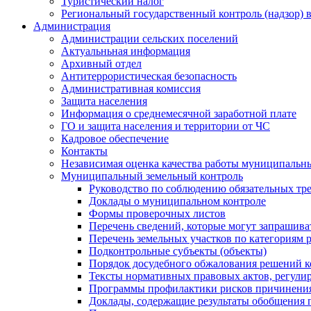
Туристический налог
Региональный государственный контроль (надзор) 
Администрация
Администрации сельских поселений
Актуальньная информация
Архивный отдел
Антитеррористическая безопасность
Административная комиссия
Защита населения
Информация о среднемесячной заработной плате
ГО и защита населения и территории от ЧС
Кадровое обеспечение
Контакты
Независимая оценка качества работы муниципальн
Муниципальный земельный контроль
Руководство по соблюдению обязательных тр
Доклады о муниципальном контроле
Формы проверочных листов
Перечень сведений, которые могут запрашива
Перечень земельных участков по категориям 
Подконтрольные субъекты (объекты)
Порядок досудебного обжалования решений ко
Тексты нормативных правовых актов, регули
Программы профилактики рисков причинения
Доклады, содержащие результаты обобщения 