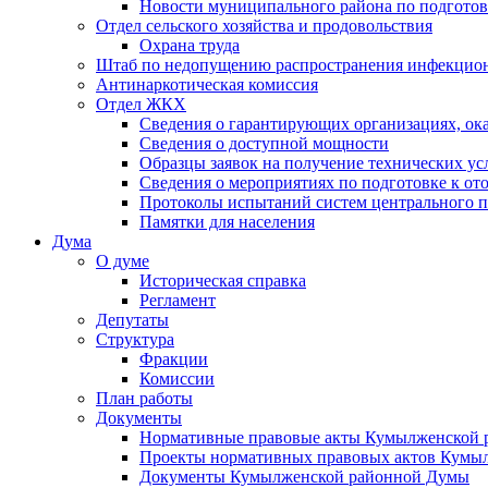
Новости муниципального района по подгото
Отдел сельского хозяйства и продовольствия
Охрана труда
Штаб по недопущению распространения инфекцио
Антинаркотическая комиссия
Отдел ЖКХ
Сведения о гарантирующих организациях, ок
Сведения о доступной мощности
Образцы заявок на получение технических ус
Сведения о мероприятиях по подготовке к от
Протоколы испытаний систем центрального п
Памятки для населения
Дума
О думе
Историческая справка
Регламент
Депутаты
Структура
Фракции
Комиссии
План работы
Документы
Нормативные правовые акты Кумылженской
Проекты нормативных правовых актов Кумы
Документы Кумылженской районной Думы