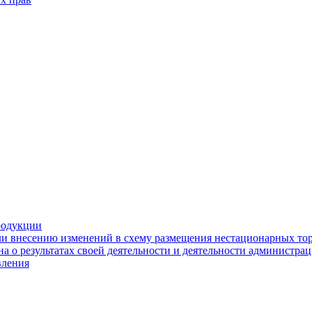
родукции
ли внесению изменений в схему размещения нестационарных то
а о результатах своей деятельности и деятельности администр
вления