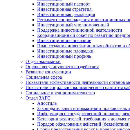
Инвестиционный паспорт
Инвестиционная стратегия
Инвестиционная декларация
Регламент сопровождения инвестиционных п
Инвестиционный уполномоченный
Поддержка инвестиционной деятельности
Координационный совет по развитию предпр
Инвестиционное послание
План создания инвестиционных объектов и о
Инвестиционные площадки
Инвестиционный профиль
Отдел экономики
Оценка регулирующего воздействия
Развитие конкуренции
Социальная сфера
Показатели эффективности деятельности органов м
Показатели социально-экономического развития ра
Социальное предпринимательство
Отдел ЗАГС
Апостиль
Законодательный и нормативно-правовые ак
Информация о государственной пошлине, рек
Категории заявителей, требования к докумен
Порядок обжалования действий (бездействия)
Сроки предоставления услуг и порядок инфо