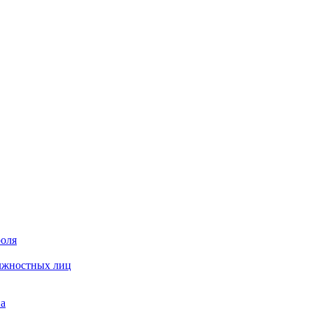
роля
олжностных лиц
на