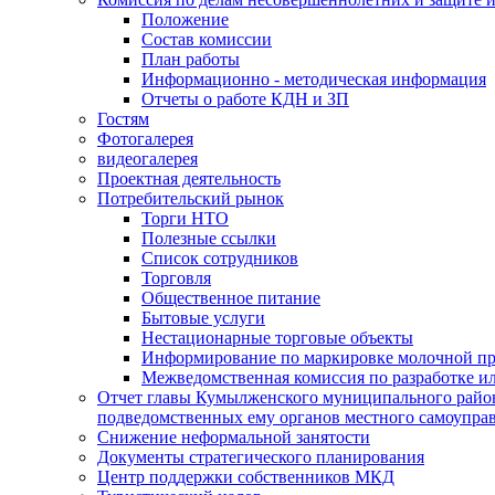
Положение
Состав комиссии
План работы
Информационно - методическая информация
Отчеты о работе КДН и ЗП
Гостям
Фотогалерея
видеогалерея
Проектная деятельность
Потребительский рынок
Торги НТО
Полезные ссылки
Список сотрудников
Торговля
Общественное питание
Бытовые услуги
Нестационарные торговые объекты
Информирование по маркировке молочной п
Межведомственная комиссия по разработке и
Отчет главы Кумылженского муниципального район
подведомственных ему органов местного самоупра
Снижение неформальной занятости
Документы стратегического планирования
Центр поддержки собственников МКД