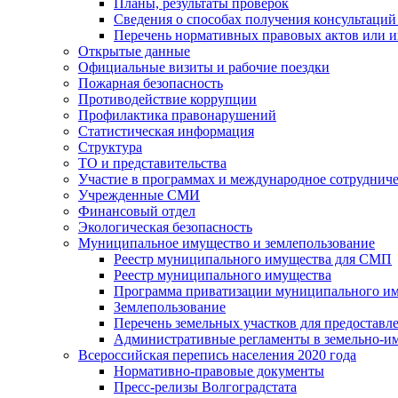
Планы, результаты проверок
Сведения о способах получения консультаций
Перечень нормативных правовых актов или и
Открытые данные
Официальные визиты и рабочие поездки
Пожарная безопасность
Противодействие коррупции
Профилактика правонарушений
Статистическая информация
Структура
ТО и представительства
Участие в программах и международное сотруднич
Учрежденные СМИ
Финансовый отдел
Экологическая безопасность
Муниципальное имущество и землепользование
Реестр муниципального имущества для СМП
Реестр муниципального имущества
Программа приватизации муниципального и
Землепользование
Перечень земельных участков для предоставл
Административные регламенты в земельно-и
Всероссийская перепись населения 2020 года
Нормативно-правовые документы
Пресс-релизы Волгоградстата