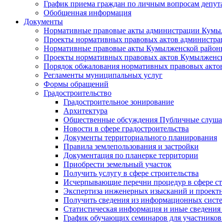
График приема граждан по личным вопросам депут
Обобщенная информация
Документы
Нормативные правовые акты администрации Кумы
Проекты нормативных правовых актов администра
Нормативные правовые акты Кумылженской райо
Проекты нормативных правовых актов Кумылженс
Порядок обжалования нормативных правовых акто
Регламенты муниципальных услуг
Формы обращений
Градостроительство
Градостроительное зонирование
Архитектура
Общественные обсуждения Публичные слуш
Новости в сфере градостроительства
Документы территориального планирования
Правила землепользования и застройки
Документация по планерке территории
Приобрести земельный участок
Получить услугу в сфере строительства
Исчерпывающие перечни процедур в сфере ст
Экспертиза инженерных изысканий и проект
Получить сведения из информационных систем
Статистическая информация и иные сведения 
График обучающих семинаров для участников