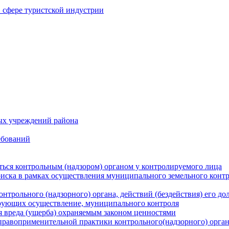
в сфере туристской индустрии
ых учреждений района
ебований
ться контрольным (надзором) органом у контролируемого лица
риска в рамках осуществления муниципального земельного конт
нтрольного (надзорного) органа, действий (бездействия) его д
рующих осуществление, муниципального контроля
 вреда (ущерба) охраняемым законом ценностями
правоприменительной практики контрольного(надзорного) орга