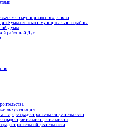
атами
лженского муниципального района
ции Кумылженского муниципального района
нной Думы
кой районной Думы
в
ания
роительства
ной документации
 в сфере градостроительной деятельности
о градостроительной деятельности
 градостроительной деятельности