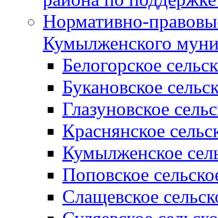
Нормативно-правовые
Кумылженского муни
Белогорское сельс
Букановское сельс
Глазуновское сель
Краснянское сельс
Кумылженское сель
Поповское сельско
Слащевское сельск