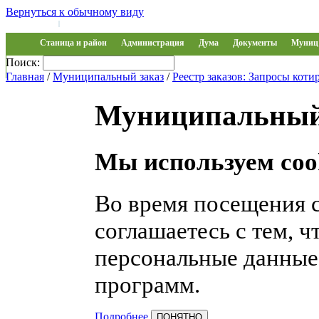
Вернуться к обычному виду
Войти на сайт
Регистрация
|
Станица и район
Администрация
Дума
Документы
Муниц 
Поиск:
Обращения
Главная
/
Муниципальный заказ
/
Реестр заказов: Запросы коти
Муниципальный
Мы используем coo
Во время посещения 
соглашаетесь с тем, 
персональные данные
программ.
Подробнее
ПОНЯТНО