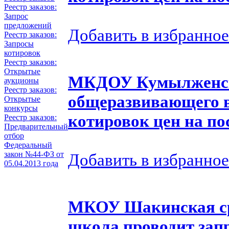
Реестр заказов:
Запрос
предложений
Добавить в избранное
Реестр заказов:
Запросы
котировок
Реестр заказов:
Открытые
МКДОУ Кумылженск
аукционы
Реестр заказов:
общеразвивающего в
Открытые
конкурсы
котировок цен на п
Реестр заказов:
Предварительный
отбор
Федеральный
закон №44-ФЗ от
Добавить в избранное
05.04.2013 года
МКОУ Шакинская ср
школа проводит запр