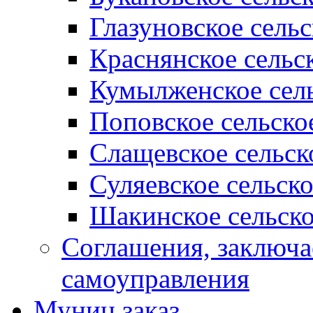
Глазуновское сель
Краснянское сельс
Кумылженское сель
Поповское сельско
Слащевское сельск
Суляевское сельск
Шакинское сельско
Соглашения, заключ
самоуправления
Муниц заказ