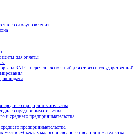
естного самоуправления
йона
ты
визиты для оплаты
там
 органа ЗАГС, перечень оснований для отказа в государственной
рмирования
ядок подачи
и среднего предпринимательства
реднего предпринимательства
о и среднего предпринимательства
 среднего предпринимательства
 мест в субъектах малого и среднего предпринимательства