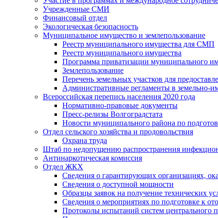
Участие в программах и международное сотруднич
Учрежденные СМИ
Финансовый отдел
Экологическая безопасность
Муниципальное имущество и землепользование
Реестр муниципального имущества для СМП
Реестр муниципального имущества
Программа приватизации муниципального и
Землепользование
Перечень земельных участков для предоставл
Административные регламенты в земельно-и
Всероссийская перепись населения 2020 года
Нормативно-правовые документы
Пресс-релизы Волгоградстата
Новости муниципального района по подгото
Отдел сельского хозяйства и продовольствия
Охрана труда
Штаб по недопущению распространения инфекцио
Антинаркотическая комиссия
Отдел ЖКХ
Сведения о гарантирующих организациях, ок
Сведения о доступной мощности
Образцы заявок на получение технических ус
Сведения о мероприятиях по подготовке к от
Протоколы испытаний систем центрального п