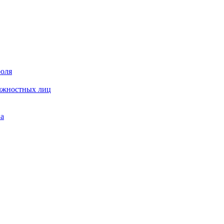
роля
олжностных лиц
на