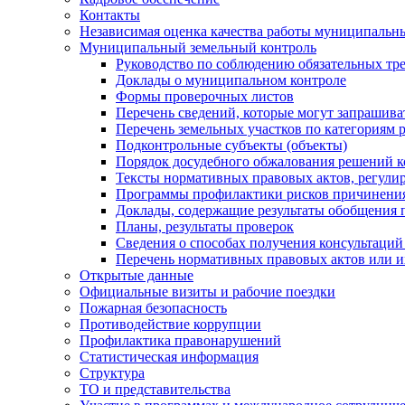
Контакты
Независимая оценка качества работы муниципальн
Муниципальный земельный контроль
Руководство по соблюдению обязательных тр
Доклады о муниципальном контроле
Формы проверочных листов
Перечень сведений, которые могут запрашива
Перечень земельных участков по категориям 
Подконтрольные субъекты (объекты)
Порядок досудебного обжалования решений ко
Тексты нормативных правовых актов, регули
Программы профилактики рисков причинения
Доклады, содержащие результаты обобщения 
Планы, результаты проверок
Сведения о способах получения консультаций
Перечень нормативных правовых актов или и
Открытые данные
Официальные визиты и рабочие поездки
Пожарная безопасность
Противодействие коррупции
Профилактика правонарушений
Статистическая информация
Структура
ТО и представительства