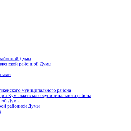
 районной Думы
лженской районной Думы
атами
лженского муниципального района
ции Кумылженского муниципального района
нной Думы
кой районной Думы
в