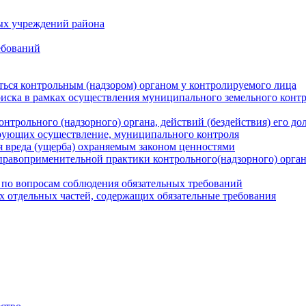
ых учреждений района
ебований
ться контрольным (надзором) органом у контролируемого лица
риска в рамках осуществления муниципального земельного конт
нтрольного (надзорного) органа, действий (бездействия) его д
рующих осуществление, муниципального контроля
 вреда (ущерба) охраняемым законом ценностями
правоприменительной практики контрольного(надзорного) орга
 по вопросам соблюдения обязательных требований
х отдельных частей, содержащих обязательные требования