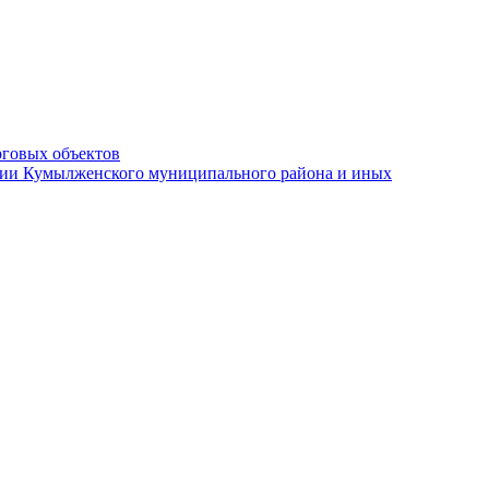
рговых объектов
ации Кумылженского муниципального района и иных