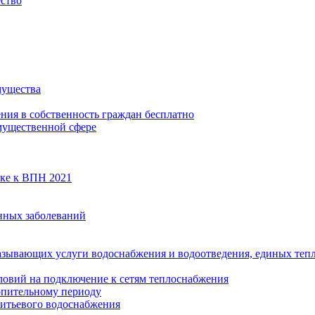
ество
мущества
ения в собственность граждан бесплатно
мущественной сфере
вке к ВПН 2021
нных заболеваний
азывающих услуги водоснабжения и водоотведения, единых те
ловий на подключение к сетям теплоснабжения
опительному периоду
итьевого водоснабжения