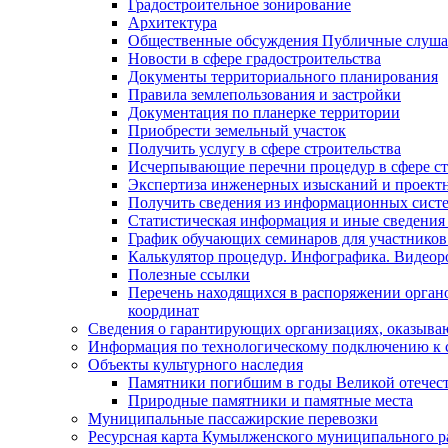
Градостроительное зонирование
Архитектура
Общественные обсуждения Публичные слуш
Новости в сфере градостроительства
Документы территориального планирования
Правила землепользования и застройки
Документация по планерке территории
Приобрести земельный участок
Получить услугу в сфере строительства
Исчерпывающие перечни процедур в сфере ст
Экспертиза инженерных изысканий и проект
Получить сведения из информационных систем
Статистическая информация и иные сведения 
График обучающих семинаров для участников
Калькулятор процедур. Инфографика. Видеор
Полезные ссылки
Перечень находящихся в распоряжении органо
координат
Сведения о гарантирующих организациях, оказыва
Информация по технологическому подключению к с
Объекты культурного наследия
Памятники погибшим в годы Великой отечес
Природные памятники и памятные места
Муниципальные пассажирские перевозки
Ресурсная карта Кумылженского муниципального ра