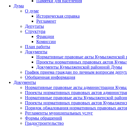
Памятки для населения
Дума
О думе
Историческая справка
Регламент
Депутаты
Структура
Фракции
Комиссии
План работы
Документы
Нормативные правовые акты Кумылженской
Проекты нормативных правовых актов Кумы
Документы Кумылженской районной Думы
График приема граждан по личным вопросам депут
Обобщенная информация
Документы
Нормативные правовые акты администрации Кумы
Проекты нормативных правовых актов администра
Нормативные правовые акты Кумылженской райо
Проекты нормативных правовых актов Кумылженс
Порядок обжалования нормативных правовых акто
Регламенты муниципальных услуг
Формы обращений
Градостроительство