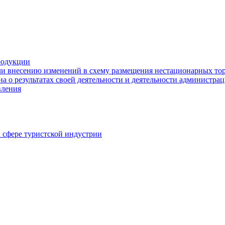
родукции
ли внесению изменений в схему размещения нестационарных то
а о результатах своей деятельности и деятельности администр
вления
в сфере туристской индустрии