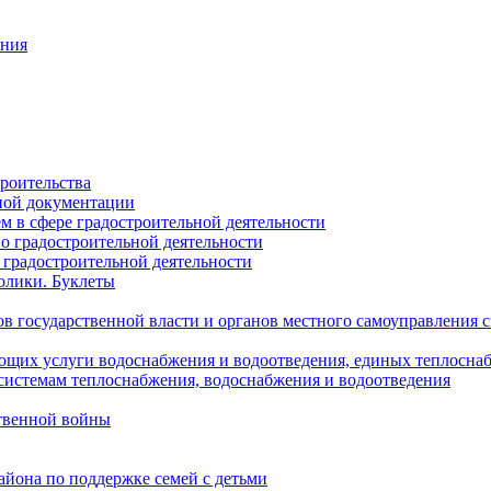
ания
роительства
ной документации
 в сфере градостроительной деятельности
о градостроительной деятельности
 градостроительной деятельности
олики. Буклеты
в государственной власти и органов местного самоуправления
ющих услуги водоснабжения и водоотведения, единых теплосн
истемам теплоснабжения, водоснабжения и водоотведения
твенной войны
йона по поддержке семей с детьми