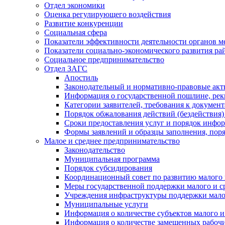
Отдел экономики
Оценка регулирующего воздействия
Развитие конкуренции
Социальная сфера
Показатели эффективности деятельности органов м
Показатели социально-экономического развития ра
Социальное предпринимательство
Отдел ЗАГС
Апостиль
Законодательный и нормативно-правовые ак
Информация о государственной пошлине, рек
Категории заявителей, требования к докумен
Порядок обжалования действий (бездействия)
Сроки предоставления услуг и порядок инфо
Формы заявлений и образцы заполнения, пор
Малое и среднее предпринимательство
Законодательство
Муниципальная программа
Порядок субсидирования
Координационный совет по развитию малого 
Меры государственной поддержки малого и с
Учреждения инфраструктуры поддержки малог
Муниципальные услуги
Информация о количестве субъектов малого и
Информация о количестве замещенных рабочих