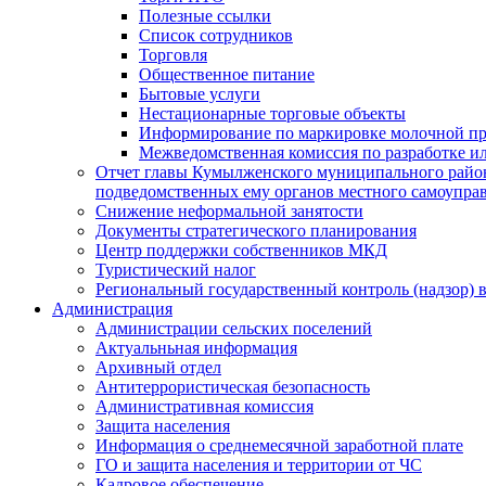
Полезные ссылки
Список сотрудников
Торговля
Общественное питание
Бытовые услуги
Нестационарные торговые объекты
Информирование по маркировке молочной п
Межведомственная комиссия по разработке и
Отчет главы Кумылженского муниципального район
подведомственных ему органов местного самоупра
Снижение неформальной занятости
Документы стратегического планирования
Центр поддержки собственников МКД
Туристический налог
Региональный государственный контроль (надзор) 
Администрация
Администрации сельских поселений
Актуальньная информация
Архивный отдел
Антитеррористическая безопасность
Административная комиссия
Защита населения
Информация о среднемесячной заработной плате
ГО и защита населения и территории от ЧС
Кадровое обеспечение