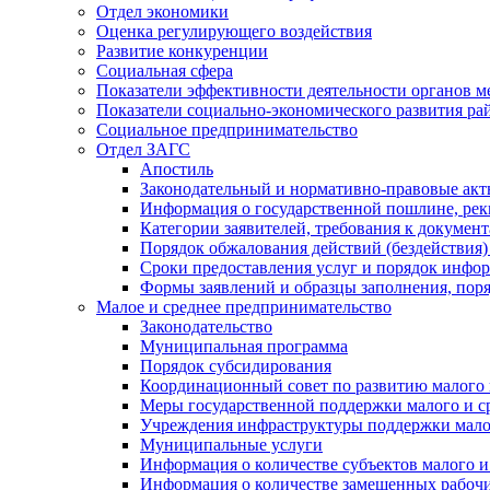
Отдел экономики
Оценка регулирующего воздействия
Развитие конкуренции
Социальная сфера
Показатели эффективности деятельности органов м
Показатели социально-экономического развития ра
Социальное предпринимательство
Отдел ЗАГС
Апостиль
Законодательный и нормативно-правовые ак
Информация о государственной пошлине, рек
Категории заявителей, требования к докумен
Порядок обжалования действий (бездействия)
Сроки предоставления услуг и порядок инфо
Формы заявлений и образцы заполнения, пор
Малое и среднее предпринимательство
Законодательство
Муниципальная программа
Порядок субсидирования
Координационный совет по развитию малого 
Меры государственной поддержки малого и с
Учреждения инфраструктуры поддержки малог
Муниципальные услуги
Информация о количестве субъектов малого и
Информация о количестве замещенных рабочих