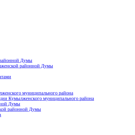
 районной Думы
лженской районной Думы
атами
лженского муниципального района
ции Кумылженского муниципального района
нной Думы
кой районной Думы
в