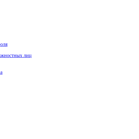
роля
олжностных лиц
на