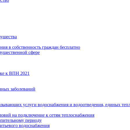
ество
мущества
ения в собственность граждан бесплатно
мущественной сфере
вке к ВПН 2021
нных заболеваний
азывающих услуги водоснабжения и водоотведения, единых те
ловий на подключение к сетям теплоснабжения
опительному периоду
итьевого водоснабжения