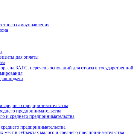
естного самоуправления
йона
ты
визиты для оплаты
там
 органа ЗАГС, перечень оснований для отказа в государственной
рмирования
ядок подачи
и среднего предпринимательства
реднего предпринимательства
о и среднего предпринимательства
 среднего предпринимательства
 мест в субъектах малого и среднего предпринимательства