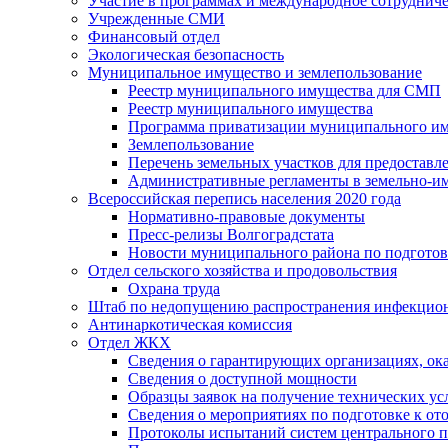
Участие в программах и международное сотруднич
Учрежденные СМИ
Финансовый отдел
Экологическая безопасность
Муниципальное имущество и землепользование
Реестр муниципального имущества для СМП
Реестр муниципального имущества
Программа приватизации муниципального и
Землепользование
Перечень земельных участков для предоставл
Административные регламенты в земельно-и
Всероссийская перепись населения 2020 года
Нормативно-правовые документы
Пресс-релизы Волгоградстата
Новости муниципального района по подгото
Отдел сельского хозяйства и продовольствия
Охрана труда
Штаб по недопущению распространения инфекцио
Антинаркотическая комиссия
Отдел ЖКХ
Сведения о гарантирующих организациях, ок
Сведения о доступной мощности
Образцы заявок на получение технических ус
Сведения о мероприятиях по подготовке к от
Протоколы испытаний систем центрального п