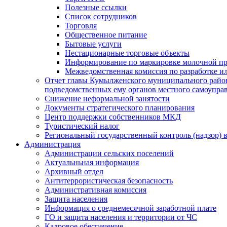
Полезные ссылки
Список сотрудников
Торговля
Общественное питание
Бытовые услуги
Нестационарные торговые объекты
Информирование по маркировке молочной п
Межведомственная комиссия по разработке и
Отчет главы Кумылженского муниципального район
подведомственных ему органов местного самоупра
Снижение неформальной занятости
Документы стратегического планирования
Центр поддержки собственников МКД
Туристический налог
Региональный государственный контроль (надзор) 
Администрация
Администрации сельских поселений
Актуальньная информация
Архивный отдел
Антитеррористическая безопасность
Административная комиссия
Защита населения
Информация о среднемесячной заработной плате
ГО и защита населения и территории от ЧС
Кадровое обеспечение