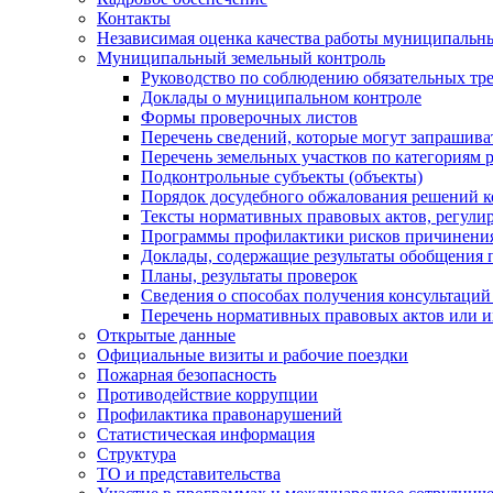
Контакты
Независимая оценка качества работы муниципальн
Муниципальный земельный контроль
Руководство по соблюдению обязательных тр
Доклады о муниципальном контроле
Формы проверочных листов
Перечень сведений, которые могут запрашива
Перечень земельных участков по категориям 
Подконтрольные субъекты (объекты)
Порядок досудебного обжалования решений ко
Тексты нормативных правовых актов, регули
Программы профилактики рисков причинения
Доклады, содержащие результаты обобщения 
Планы, результаты проверок
Сведения о способах получения консультаций
Перечень нормативных правовых актов или и
Открытые данные
Официальные визиты и рабочие поездки
Пожарная безопасность
Противодействие коррупции
Профилактика правонарушений
Статистическая информация
Структура
ТО и представительства