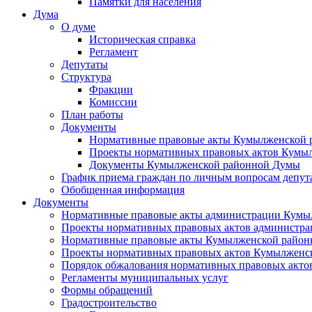
Памятки для населения
Дума
О думе
Историческая справка
Регламент
Депутаты
Структура
Фракции
Комиссии
План работы
Документы
Нормативные правовые акты Кумылженской
Проекты нормативных правовых актов Кумы
Документы Кумылженской районной Думы
График приема граждан по личным вопросам депут
Обобщенная информация
Документы
Нормативные правовые акты администрации Кумы
Проекты нормативных правовых актов администра
Нормативные правовые акты Кумылженской райо
Проекты нормативных правовых актов Кумылженс
Порядок обжалования нормативных правовых акто
Регламенты муниципальных услуг
Формы обращений
Градостроительство