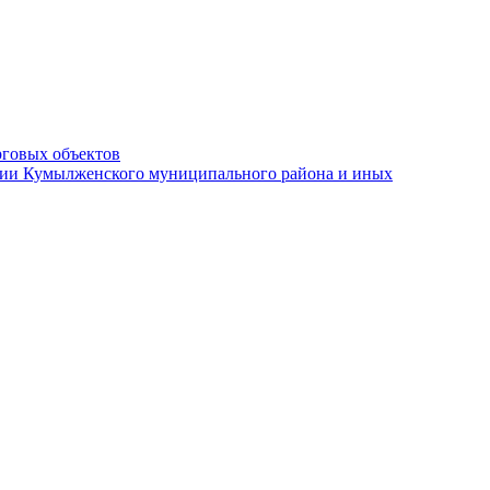
рговых объектов
ации Кумылженского муниципального района и иных