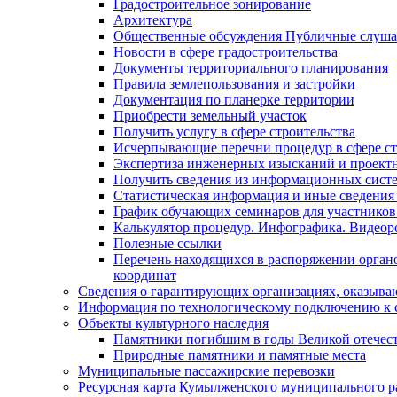
Градостроительное зонирование
Архитектура
Общественные обсуждения Публичные слуш
Новости в сфере градостроительства
Документы территориального планирования
Правила землепользования и застройки
Документация по планерке территории
Приобрести земельный участок
Получить услугу в сфере строительства
Исчерпывающие перечни процедур в сфере ст
Экспертиза инженерных изысканий и проект
Получить сведения из информационных систем
Статистическая информация и иные сведения 
График обучающих семинаров для участников
Калькулятор процедур. Инфографика. Видеор
Полезные ссылки
Перечень находящихся в распоряжении органо
координат
Сведения о гарантирующих организациях, оказыва
Информация по технологическому подключению к с
Объекты культурного наследия
Памятники погибшим в годы Великой отечес
Природные памятники и памятные места
Муниципальные пассажирские перевозки
Ресурсная карта Кумылженского муниципального ра