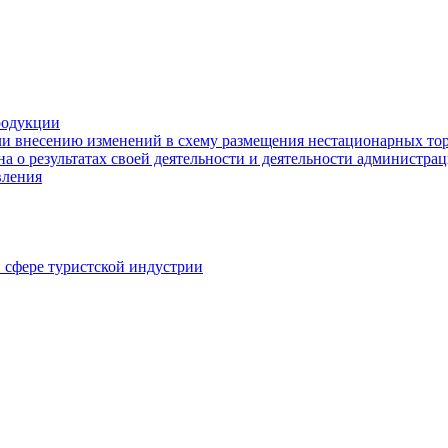
родукции
ли внесению изменений в схему размещения нестационарных то
а о результатах своей деятельности и деятельности администр
вления
в сфере туристской индустрии