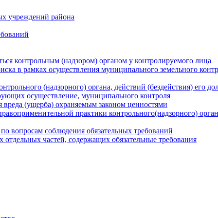
ых учреждений района
ебований
ться контрольным (надзором) органом у контролируемого лица
риска в рамках осуществления муниципального земельного конт
нтрольного (надзорного) органа, действий (бездействия) его д
рующих осуществление, муниципального контроля
 вреда (ущерба) охраняемым законом ценностями
правоприменительной практики контрольного(надзорного) орга
 по вопросам соблюдения обязательных требований
х отдельных частей, содержащих обязательные требования