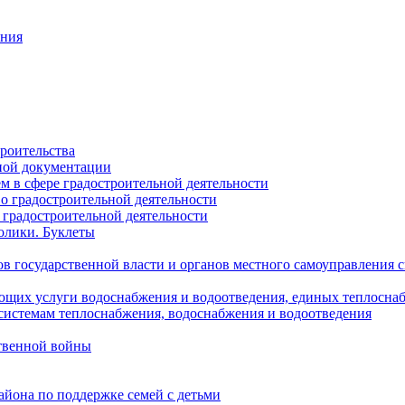
ания
роительства
ной документации
 в сфере градостроительной деятельности
о градостроительной деятельности
 градостроительной деятельности
олики. Буклеты
в государственной власти и органов местного самоуправления
ющих услуги водоснабжения и водоотведения, единых теплосн
истемам теплоснабжения, водоснабжения и водоотведения
твенной войны
йона по поддержке семей с детьми