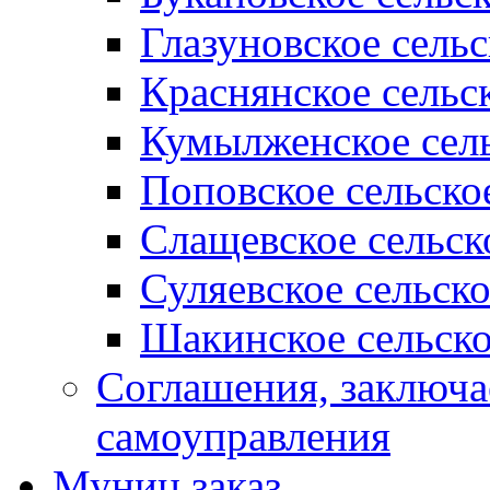
Глазуновское сель
Краснянское сельс
Кумылженское сель
Поповское сельско
Слащевское сельск
Суляевское сельск
Шакинское сельско
Соглашения, заключ
самоуправления
Муниц заказ