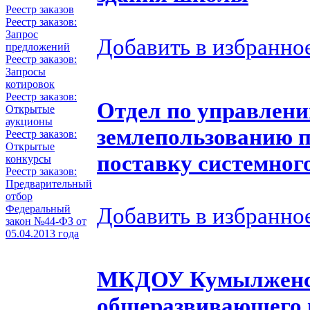
Реестр заказов
Реестр заказов:
Запрос
Добавить в избранно
предложений
Реестр заказов:
Запросы
котировок
Реестр заказов:
Отдел по управлен
Открытые
аукционы
землепользованию п
Реестр заказов:
Открытые
поставку системног
конкурсы
Реестр заказов:
Предварительный
отбор
Добавить в избранно
Федеральный
закон №44-ФЗ от
05.04.2013 года
МКДОУ Кумылженск
общеразвивающего 