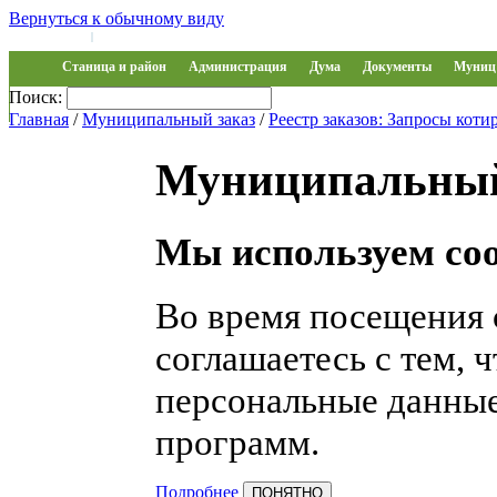
Вернуться к обычному виду
Войти на сайт
Регистрация
|
Станица и район
Администрация
Дума
Документы
Муниц 
Поиск:
Обращения
Главная
/
Муниципальный заказ
/
Реестр заказов: Запросы коти
Муниципальный
Мы используем coo
Во время посещения 
соглашаетесь с тем, 
персональные данные
программ.
Подробнее
ПОНЯТНО