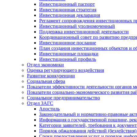
Инвестиционный паспорт
Инвестиционная стратегия
Инвестиционная декларация
Регламент сопровождения инвестиционных п
Инвестиционный уполномоченный
Поддержка инвестиционной деятельности
Координационный совет по развитию предпр
Инвестиционное послание
План создания инвестиционных объектов и о
Инвестиционные площадки
Инвестиционный профиль
Отдел экономики
Оценка регулирующего воздействия
Развитие конкуренции
Социальная сфера
Показатели эффективности деятельности органов м
Показатели социально-экономического развития ра
Социальное предпринимательство
Отдел ЗАГС
Апостиль
Законодательный и нормативно-правовые ак
Информация о государственной пошлине, рек
Категории заявителей, требования к докумен
Порядок обжалования действий (бездействия)
Сроки предоставления услуг и порядок инфо