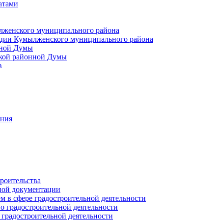
атами
лженского муниципального района
ции Кумылженского муниципального района
нной Думы
кой районной Думы
в
ания
роительства
ной документации
 в сфере градостроительной деятельности
о градостроительной деятельности
 градостроительной деятельности