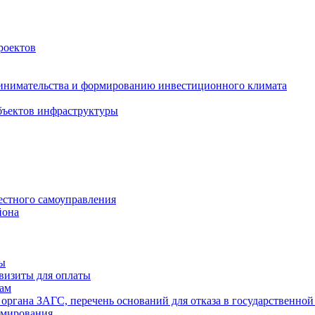
роектов
инимательства и формированию инвестиционного климата
бъектов инфраструктуры
естного самоуправления
йона
ты
визиты для оплаты
там
 органа ЗАГС, перечень оснований для отказа в государственной
рмирования