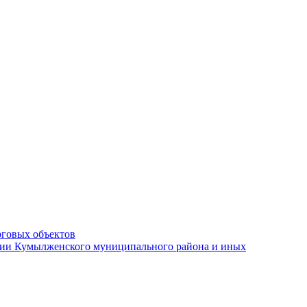
рговых объектов
ации Кумылженского муниципального района и иных