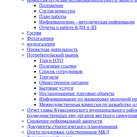
Положение
Состав комиссии
План работы
Информационно - методическая информация
Отчеты о работе КДН и ЗП
Гостям
Фотогалерея
видеогалерея
Проектная деятельность
Потребительский рынок
Торги НТО
Полезные ссылки
Список сотрудников
Торговля
Общественное питание
Бытовые услуги
Нестационарные торговые объекты
Информирование по маркировке молочной п
Межведомственная комиссия по разработке и
Отчет главы Кумылженского муниципального район
подведомственных ему органов местного самоупра
Снижение неформальной занятости
Документы стратегического планирования
Центр поддержки собственников МКД