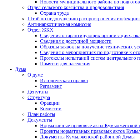
Новости муниципального района по подгото
Отдел сельского хозяйства и продовольствия
Охрана труда
Штаб по недопущению распространения инфекцио
Антинаркотическая комиссия
Отдел ЖКХ
Сведения о гарантирующих организациях, ок
Сведения о доступной мощности
Образцы заявок на получение технических ус
Сведения о мероприятиях по подготовке к от
Протоколы испытаний систем центрального п
Памятки для населения
Дума
О думе
Историческая справка
Регламент
Депутаты
Структура
Фракции
Комиссии
План работы
Документы
Нормативные правовые акты Кумылженской
Проекты нормативных правовых актов Кумы
Документы Кумылженской районной Думы