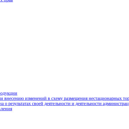
родукции
ли внесению изменений в схему размещения нестационарных то
а о результатах своей деятельности и деятельности администр
вления