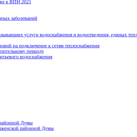
вке к ВПН 2021
нных заболеваний
азывающих услуги водоснабжения и водоотведения, единых те
ловий на подключение к сетям теплоснабжения
опительному периоду
итьевого водоснабжения
 районной Думы
лженской районной Думы