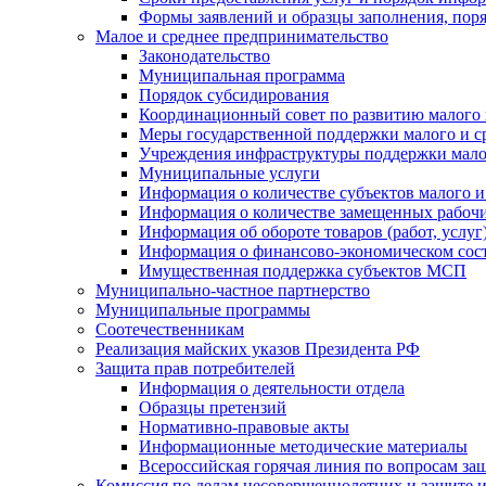
Формы заявлений и образцы заполнения, пор
Малое и среднее предпринимательство
Законодательство
Муниципальная программа
Порядок субсидирования
Координационный совет по развитию малого 
Меры государственной поддержки малого и с
Учреждения инфраструктуры поддержки малог
Муниципальные услуги
Информация о количестве субъектов малого и
Информация о количестве замещенных рабочих
Информация об обороте товаров (работ, услу
Информация о финансово-экономическом сост
Имущественная поддержка субъектов МСП
Муниципально-частное партнерство
Муниципальные программы
Соотечественникам
Реализация майских указов Президента РФ
Защита прав потребителей
Информация о деятельности отдела
Образцы претензий
Нормативно-правовые акты
Информационные методические материалы
Всероссийская горячая линия по вопросам за
Комиссия по делам несовершеннолетних и защите и