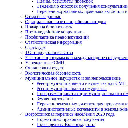
Планы, результаты проверок
Сведения о способах получения консультаций
Перечень нормативных правовых актов или и
Открытые данные
Официальные визиты и рабочие поездки
Пожарная безопасность
Противодействие коррупции
Профилактика правонарушений
Статистическая информация
Структура
ТО и представительства
Участие в программах и международное сотруднич
Учрежденные СМИ
Финансовый отдел
Экологическая безопасность
Муниципальное имущество и землепользование
Реестр муниципального имущества для СМП
Реестр муниципального имущества
Программа приватизации муниципального и
Землепользование
Перечень земельных участков для предоставл
Административные регламенты в земельно-и
Всероссийская перепись населения 2020 года
Нормативно-правовые документы
Пресс-релизы Волгоградстата