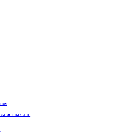
роля
олжностных лиц
на