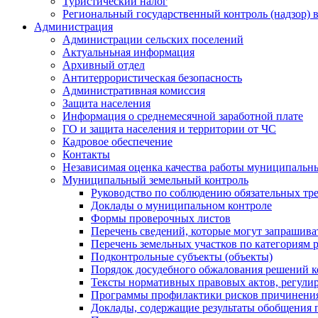
Туристический налог
Региональный государственный контроль (надзор) 
Администрация
Администрации сельских поселений
Актуальньная информация
Архивный отдел
Антитеррористическая безопасность
Административная комиссия
Защита населения
Информация о среднемесячной заработной плате
ГО и защита населения и территории от ЧС
Кадровое обеспечение
Контакты
Независимая оценка качества работы муниципальн
Муниципальный земельный контроль
Руководство по соблюдению обязательных тр
Доклады о муниципальном контроле
Формы проверочных листов
Перечень сведений, которые могут запрашива
Перечень земельных участков по категориям 
Подконтрольные субъекты (объекты)
Порядок досудебного обжалования решений ко
Тексты нормативных правовых актов, регули
Программы профилактики рисков причинения
Доклады, содержащие результаты обобщения 