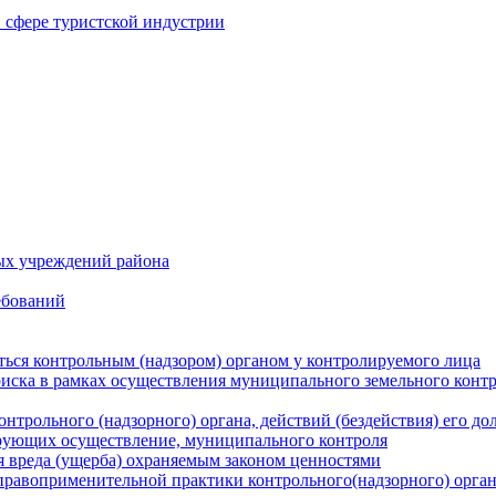
в сфере туристской индустрии
ых учреждений района
ебований
ться контрольным (надзором) органом у контролируемого лица
риска в рамках осуществления муниципального земельного конт
нтрольного (надзорного) органа, действий (бездействия) его д
рующих осуществление, муниципального контроля
 вреда (ущерба) охраняемым законом ценностями
правоприменительной практики контрольного(надзорного) орга