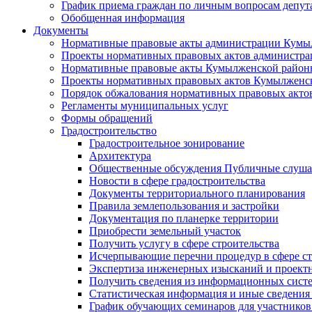
График приема граждан по личным вопросам депут
Обобщенная информация
Документы
Нормативные правовые акты администрации Кумы
Проекты нормативных правовых актов администра
Нормативные правовые акты Кумылженской райо
Проекты нормативных правовых актов Кумылженс
Порядок обжалования нормативных правовых акто
Регламенты муниципальных услуг
Формы обращений
Градостроительство
Градостроительное зонирование
Архитектура
Общественные обсуждения Публичные слуш
Новости в сфере градостроительства
Документы территориального планирования
Правила землепользования и застройки
Документация по планерке территории
Приобрести земельный участок
Получить услугу в сфере строительства
Исчерпывающие перечни процедур в сфере ст
Экспертиза инженерных изысканий и проект
Получить сведения из информационных систем
Статистическая информация и иные сведения 
График обучающих семинаров для участников