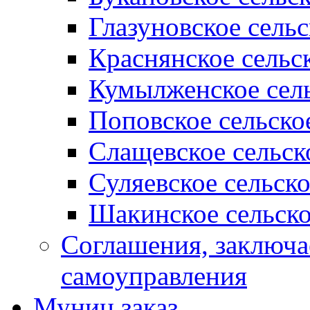
Глазуновское сель
Краснянское сельс
Кумылженское сель
Поповское сельско
Слащевское сельск
Суляевское сельск
Шакинское сельско
Соглашения, заключ
самоуправления
Муниц заказ