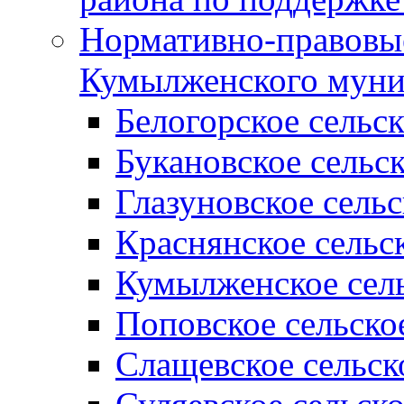
Нормативно-правовые
Кумылженского муни
Белогорское сельс
Букановское сельс
Глазуновское сель
Краснянское сельс
Кумылженское сель
Поповское сельско
Слащевское сельск