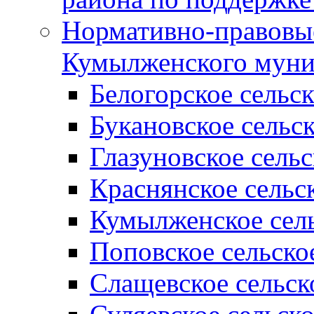
Нормативно-правовые
Кумылженского муни
Белогорское сельс
Букановское сельс
Глазуновское сель
Краснянское сельс
Кумылженское сель
Поповское сельско
Слащевское сельск