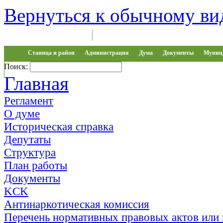
Вернуться к обычному ви
Войти на сайт
Регистрация
|
Станица и район
Администрация
Дума
Документы
Муниц 
Поиск:
Обращения
Главная
Регламент
О думе
Историческая справка
Депутаты
Структура
План работы
Документы
KCK
Антинаркотическая комиссия
Перечень нормативных правовых актов или 