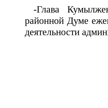
-Глава Кумылже
районной Думе ежег
деятельности адми
Ежег
Г.А