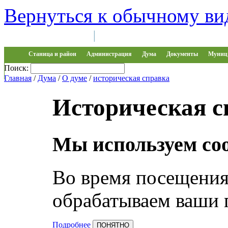
Вернуться к обычному ви
Войти на сайт
Регистрация
|
Станица и район
Администрация
Дума
Документы
Муниц 
Поиск:
Обращения
Главная
/
Дума
/
О думе
/
историческая справка
Историческая с
Мы используем coo
Во время посещения 
обрабатываем ваши 
Подробнее
ПОНЯТНО