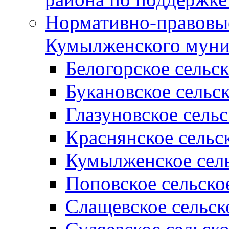
Нормативно-правовые
Кумылженского муни
Белогорское сельс
Букановское сельс
Глазуновское сель
Краснянское сельс
Кумылженское сель
Поповское сельско
Слащевское сельск