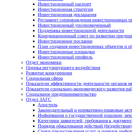
Инвестиционный паспорт
Инвестиционная стратегия
Инвестиционная декларация
Регламент сопровождения инвестиционных п
Инвестиционный уполномоченный
Поддержка инвестиционной деятельности
Координационный совет по развитию предпр
Инвестиционное послание
План создания инвестиционных объектов и о
Инвестиционные площадки
Инвестиционный профиль
Отдел экономики
Оценка регулирующего воздействия
Развитие конкуренции
Социальная сфера
Показатели эффективности деятельности органов м
Показатели социально-экономического развития ра
Социальное предпринимательство
Отдел ЗАГС
Апостиль
Законодательный и нормативно-правовые ак
Информация о государственной пошлине, рек
Категории заявителей, требования к докумен
Порядок обжалования действий (бездействия)
Сроки предоставления услуг и порядок инфо