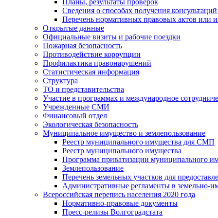
Планы, результаты проверок
Сведения о способах получения консультаций
Перечень нормативных правовых актов или и
Открытые данные
Официальные визиты и рабочие поездки
Пожарная безопасность
Противодействие коррупции
Профилактика правонарушений
Статистическая информация
Структура
ТО и представительства
Участие в программах и международное сотруднич
Учрежденные СМИ
Финансовый отдел
Экологическая безопасность
Муниципальное имущество и землепользование
Реестр муниципального имущества для СМП
Реестр муниципального имущества
Программа приватизации муниципального и
Землепользование
Перечень земельных участков для предоставл
Административные регламенты в земельно-и
Всероссийская перепись населения 2020 года
Нормативно-правовые документы
Пресс-релизы Волгоградстата