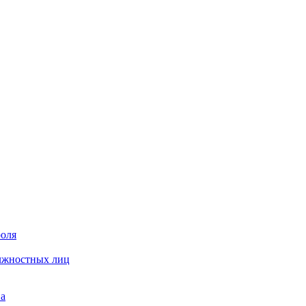
роля
олжностных лиц
на