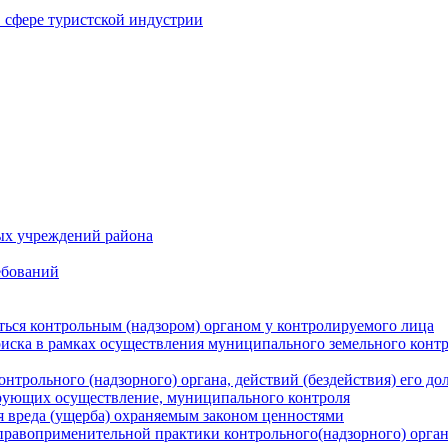
в сфере туристской индустрии
ых учреждений района
ебований
ться контрольным (надзором) органом у контролируемого лица
риска в рамках осуществления муниципального земельного конт
нтрольного (надзорного) органа, действий (бездействия) его д
рующих осуществление, муниципального контроля
 вреда (ущерба) охраняемым законом ценностями
правоприменительной практики контрольного(надзорного) орга