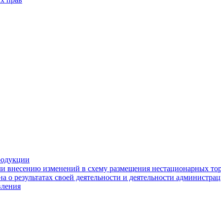
родукции
ли внесению изменений в схему размещения нестационарных то
а о результатах своей деятельности и деятельности администр
вления