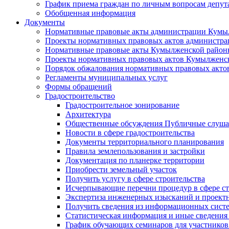
График приема граждан по личным вопросам депут
Обобщенная информация
Документы
Нормативные правовые акты администрации Кумы
Проекты нормативных правовых актов администра
Нормативные правовые акты Кумылженской райо
Проекты нормативных правовых актов Кумылженс
Порядок обжалования нормативных правовых акто
Регламенты муниципальных услуг
Формы обращений
Градостроительство
Градостроительное зонирование
Архитектура
Общественные обсуждения Публичные слуш
Новости в сфере градостроительства
Документы территориального планирования
Правила землепользования и застройки
Документация по планерке территории
Приобрести земельный участок
Получить услугу в сфере строительства
Исчерпывающие перечни процедур в сфере ст
Экспертиза инженерных изысканий и проект
Получить сведения из информационных систем
Статистическая информация и иные сведения 
График обучающих семинаров для участников