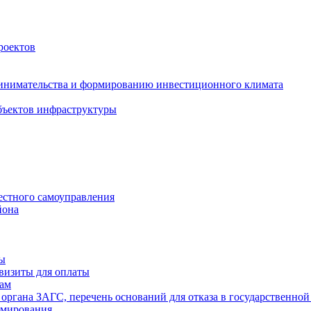
роектов
инимательства и формированию инвестиционного климата
бъектов инфраструктуры
естного самоуправления
йона
ты
визиты для оплаты
там
 органа ЗАГС, перечень оснований для отказа в государственной
рмирования