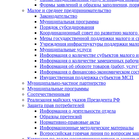
Формы заявлений и образцы заполнения, пор
Малое и среднее предпринимательство
Законодательство
Муниципальная программа
Порядок субсидирования
Координационный совет по развитию малого 
Меры государственной поддержки малого и с
Учреждения инфраструктуры поддержки малог
Муниципальные услуги
Информация о количестве субъектов малого и
Информация о количестве замещенных рабочих
Информация об обороте товаров (работ, услу
Информация о финансово-экономическом сост
Имущественная поддержка субъектов МСП
Муниципально-частное партнерство
Муниципальные программы
Соотечественникам
Реализация майских указов Президента РФ
Защита прав потребителей
Информация о деятельности отдела
Образцы претензий
Нормативно-правовые акты
Информационные методические материалы
Всероссийская горячая линия по вопросам за
Комиссия по делам несовершеннолетних и защите и