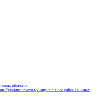
рговых объектов
ации Кумылженского муниципального района и иных