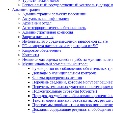
Туристический налог
Региональный государственный контроль (надзор) 
Администрация
Администрации сельских поселений
Актуальньная информация
Архивный отдел
Антитеррористическая безопасность
Административная комиссия
Защита населения
Информация о среднемесячной заработной плате
ГО и защита населения и территории от ЧС
Кадровое обеспечение
Контакты
Независимая оценка качества работы муниципальн
Муниципальный земельный контроль
Руководство по соблюдению обязательных тр
Доклады о муниципальном контроле
Формы проверочных листов
Перечень сведений, которые могут запрашива
Перечень земельных участков по категориям 
Подконтрольные субъекты (объекты)
Порядок досудебного обжалования решений ко
Тексты нормативных правовых актов, регули
Программы профилактики рисков причинения
Доклады, содержащие результаты обобщения 