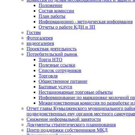
Положение
Состав комиссии
План работы
Информационно - методическая информация
Отчеты о работе КДН и ЗП
Гостям
Фотогалерея
видеогалерея
Проектная деятельность
Потребительский рынок
Торги НТО
Полезные ссылки
Список сотрудников
Торговля
Общественное питание
Бытовые услуги
Нестационарные торговые объекты
Информирование по маркировке молочной п
Межведомственная комиссия по разработке и
Отчет главы Кумылженского муниципального район
подведомственных ему органов местного самоупра
Снижение неформальной занятости
Документы стратегического планирования
Центр поддержки собственников МКД