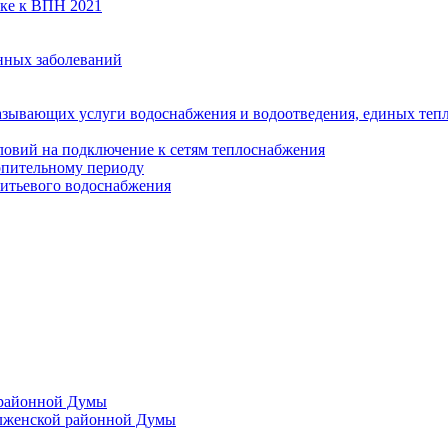
вке к ВПН 2021
нных заболеваний
азывающих услуги водоснабжения и водоотведения, единых те
ловий на подключение к сетям теплоснабжения
опительному периоду
итьевого водоснабжения
 районной Думы
лженской районной Думы