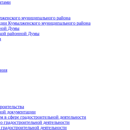
атами
лженского муниципального района
ции Кумылженского муниципального района
нной Думы
кой районной Думы
в
ания
роительства
ной документации
 в сфере градостроительной деятельности
о градостроительной деятельности
 градостроительной деятельности