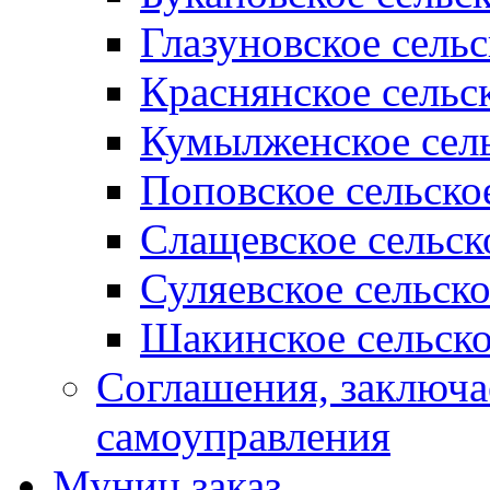
Глазуновское сель
Краснянское сельс
Кумылженское сель
Поповское сельско
Слащевское сельск
Суляевское сельск
Шакинское сельско
Соглашения, заключ
самоуправления
Муниц заказ