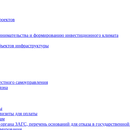
роектов
инимательства и формированию инвестиционного климата
бъектов инфраструктуры
естного самоуправления
йона
ты
визиты для оплаты
там
 органа ЗАГС, перечень оснований для отказа в государственной
рмирования