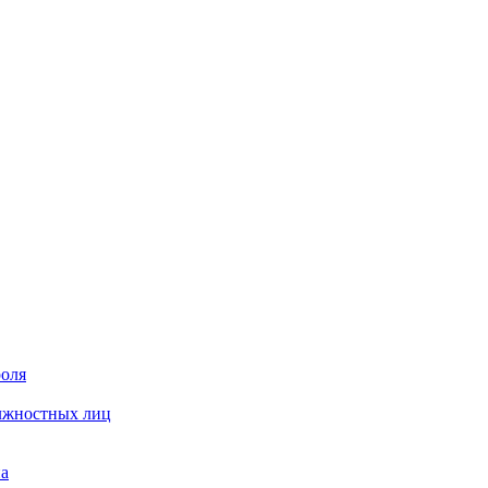
роля
олжностных лиц
на