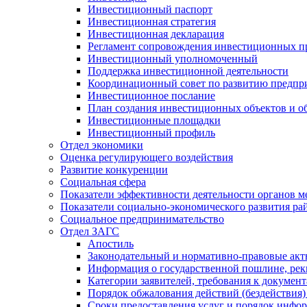
Инвестиционный паспорт
Инвестиционная стратегия
Инвестиционная декларация
Регламент сопровождения инвестиционных п
Инвестиционный уполномоченный
Поддержка инвестиционной деятельности
Координационный совет по развитию предпр
Инвестиционное послание
План создания инвестиционных объектов и о
Инвестиционные площадки
Инвестиционный профиль
Отдел экономики
Оценка регулирующего воздействия
Развитие конкуренции
Социальная сфера
Показатели эффективности деятельности органов м
Показатели социально-экономического развития ра
Социальное предпринимательство
Отдел ЗАГС
Апостиль
Законодательный и нормативно-правовые ак
Информация о государственной пошлине, рек
Категории заявителей, требования к докумен
Порядок обжалования действий (бездействия)
Сроки предоставления услуг и порядок инфо