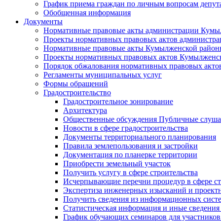
График приема граждан по личным вопросам депут
Обобщенная информация
Документы
Нормативные правовые акты администрации Кумы
Проекты нормативных правовых актов администра
Нормативные правовые акты Кумылженской райо
Проекты нормативных правовых актов Кумылженс
Порядок обжалования нормативных правовых акто
Регламенты муниципальных услуг
Формы обращений
Градостроительство
Градостроительное зонирование
Архитектура
Общественные обсуждения Публичные слуш
Новости в сфере градостроительства
Документы территориального планирования
Правила землепользования и застройки
Документация по планерке территории
Приобрести земельный участок
Получить услугу в сфере строительства
Исчерпывающие перечни процедур в сфере ст
Экспертиза инженерных изысканий и проект
Получить сведения из информационных систем
Статистическая информация и иные сведения 
График обучающих семинаров для участников