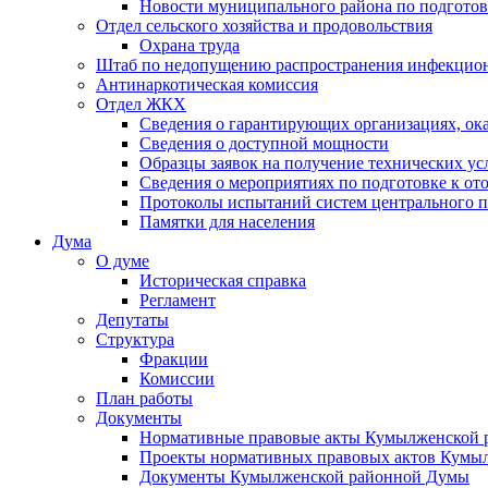
Новости муниципального района по подгото
Отдел сельского хозяйства и продовольствия
Охрана труда
Штаб по недопущению распространения инфекцио
Антинаркотическая комиссия
Отдел ЖКХ
Сведения о гарантирующих организациях, ок
Сведения о доступной мощности
Образцы заявок на получение технических ус
Сведения о мероприятиях по подготовке к от
Протоколы испытаний систем центрального п
Памятки для населения
Дума
О думе
Историческая справка
Регламент
Депутаты
Структура
Фракции
Комиссии
План работы
Документы
Нормативные правовые акты Кумылженской
Проекты нормативных правовых актов Кумы
Документы Кумылженской районной Думы