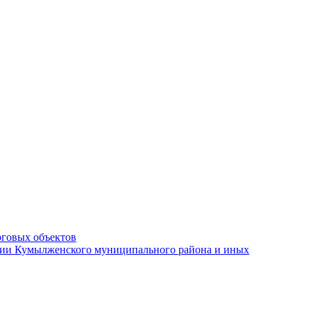
рговых объектов
ации Кумылженского муниципального района и иных