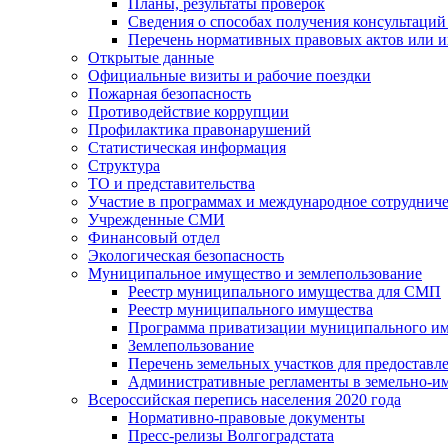
Планы, результаты проверок
Сведения о способах получения консультаций
Перечень нормативных правовых актов или и
Открытые данные
Официальные визиты и рабочие поездки
Пожарная безопасность
Противодействие коррупции
Профилактика правонарушений
Статистическая информация
Структура
ТО и представительства
Участие в программах и международное сотруднич
Учрежденные СМИ
Финансовый отдел
Экологическая безопасность
Муниципальное имущество и землепользование
Реестр муниципального имущества для СМП
Реестр муниципального имущества
Программа приватизации муниципального и
Землепользование
Перечень земельных участков для предоставл
Административные регламенты в земельно-и
Всероссийская перепись населения 2020 года
Нормативно-правовые документы
Пресс-релизы Волгоградстата