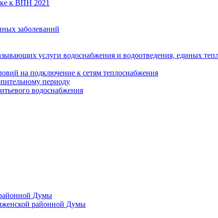
вке к ВПН 2021
нных заболеваний
азывающих услуги водоснабжения и водоотведения, единых те
ловий на подключение к сетям теплоснабжения
опительному периоду
итьевого водоснабжения
 районной Думы
лженской районной Думы