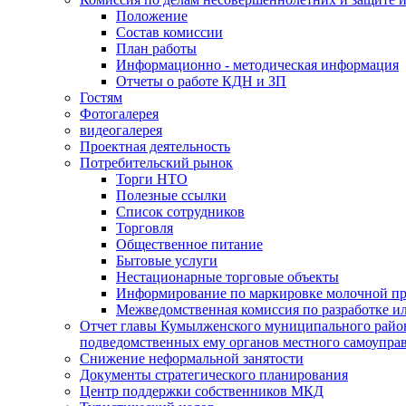
Положение
Состав комиссии
План работы
Информационно - методическая информация
Отчеты о работе КДН и ЗП
Гостям
Фотогалерея
видеогалерея
Проектная деятельность
Потребительский рынок
Торги НТО
Полезные ссылки
Список сотрудников
Торговля
Общественное питание
Бытовые услуги
Нестационарные торговые объекты
Информирование по маркировке молочной п
Межведомственная комиссия по разработке и
Отчет главы Кумылженского муниципального район
подведомственных ему органов местного самоупра
Снижение неформальной занятости
Документы стратегического планирования
Центр поддержки собственников МКД