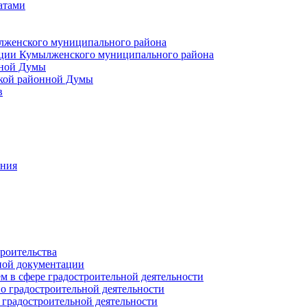
атами
лженского муниципального района
ции Кумылженского муниципального района
нной Думы
кой районной Думы
в
ания
роительства
ной документации
 в сфере градостроительной деятельности
о градостроительной деятельности
 градостроительной деятельности