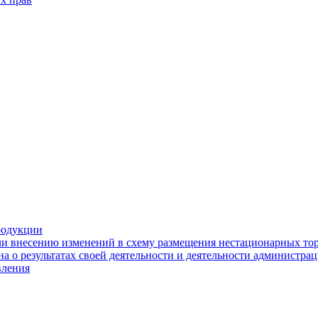
родукции
ли внесению изменений в схему размещения нестационарных то
а о результатах своей деятельности и деятельности администр
вления