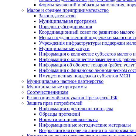
Формы заявлений и образцы заполнения, пор
Малое и среднее предпринимательство
Законодательство
Муниципальная программа
Порядок субсидирования
Координационный совет по развитию малого 
Меры государственной поддержки малого и с
Учреждения инфраструктуры поддержки малог
Муниципальные услуги
Информация о количестве субъектов малого и
Информация о количестве замещенных рабочих
Информация об обороте товаров (работ, услу
Информация о финансово-экономическом сост
Имущественная поддержка субъектов МСП
Муниципально-частное партнерство
Муниципальные программы
Соотечественникам
Реализация майских указов Президента РФ
Защита прав потребителей
Информация о деятельности отдела
Образцы претензий
Нормативно-правовые акты
Информационные методические материалы
Всероссийская горячая линия по вопросам за
Комиссия по делам несовершеннолетних и защите и