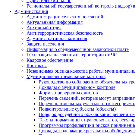
Туристический налог
Региональный государственный контроль (надзор) 
Администрация
Администрации сельских поселений
Актуальньная информация
Архивный отдел
Антитеррористическая безопасность
Административная комиссия
Защита населения
Информация о среднемесячной заработной плате
ГО и защита населения и территории от ЧС
Кадровое обеспечение
Контакты
Независимая оценка качества работы муниципальн
Муниципальный земельный контроль
Руководство по соблюдению обязательных тр
Доклады о муниципальном контроле
Формы проверочных листов
Перечень сведений, которые могут запрашива
Перечень земельных участков по категориям 
Подконтрольные субъекты (объекты)
Порядок досудебного обжалования решений ко
Тексты нормативных правовых актов, регули
Программы профилактики рисков причинения
Доклады, содержащие результаты обобщения 