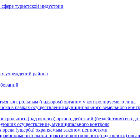
в сфере туристской индустрии
ых учреждений района
ебований
ться контрольным (надзором) органом у контролируемого лица
риска в рамках осуществления муниципального земельного конт
нтрольного (надзорного) органа, действий (бездействия) его д
рующих осуществление, муниципального контроля
 вреда (ущерба) охраняемым законом ценностями
правоприменительной практики контрольного(надзорного) орга