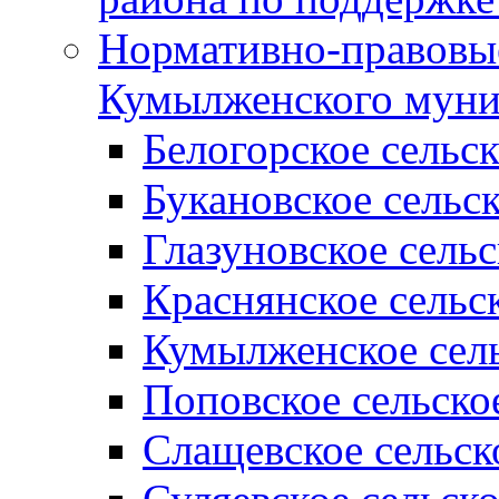
Нормативно-правовые
Кумылженского муни
Белогорское сельс
Букановское сельс
Глазуновское сель
Краснянское сельс
Кумылженское сель
Поповское сельско
Слащевское сельск