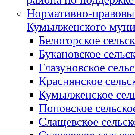
Нормативно-правовые
Кумылженского муни
Белогорское сельс
Букановское сельс
Глазуновское сель
Краснянское сельс
Кумылженское сель
Поповское сельско
Слащевское сельск