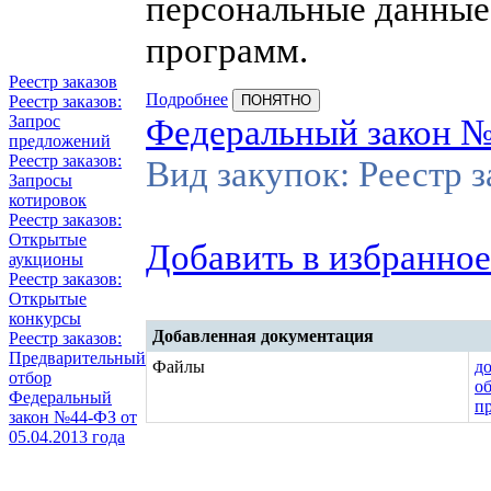
персональные данные
программ.
Реестр заказов
Подробнее
ПОНЯТНО
Реестр заказов:
Федеральный закон 
Запрос
предложений
Реестр заказов:
Вид закупок: Реестр 
Запросы
котировок
Реестр заказов:
Открытые
Добавить в избранное
аукционы
Реестр заказов:
Открытые
конкурсы
Добавленная документация
Реестр заказов:
Предварительный
Файлы
д
отбор
о
Федеральный
п
закон №44-ФЗ от
05.04.2013 года