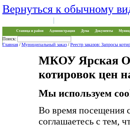
Вернуться к обычному ви
Войти на сайт
Регистрация
|
Станица и район
Администрация
Дума
Документы
Муниц 
Поиск:
Обращения
Главная
/
Муниципальный заказ
/
Реестр заказов: Запросы коти
МКОУ Ярская О
котировок цен н
Мы используем coo
Во время посещения 
соглашаетесь с тем, 