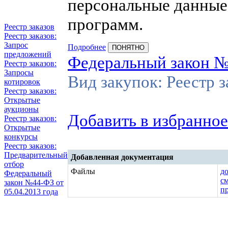
персональные данные
программ.
Реестр заказов
Реестр заказов:
Запрос
Подробнее
ПОНЯТНО
предложений
Федеральный закон 
Реестр заказов:
Запросы
Вид закупок: Реестр 
котировок
Реестр заказов:
Открытые
аукционы
Добавить в избранное
Реестр заказов:
Открытые
конкурсы
Реестр заказов:
Предварительный
Добавленная документация
отбор
Файлы
д
Федеральный
с
закон №44-ФЗ от
п
05.04.2013 года