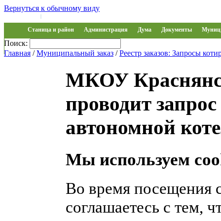
Вернуться к обычному виду
Войти на сайт
Регистрация
|
Станица и район
Администрация
Дума
Документы
Муниц 
Поиск:
Обращения
Главная
/
Муниципальный заказ
/
Реестр заказов: Запросы коти
МКОУ Краснянс
проводит запрос
автономной кот
Мы используем coo
Во время посещения 
соглашаетесь с тем, 